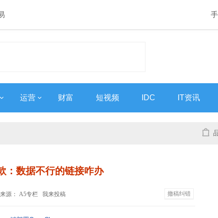
易
手
运营
财富
短视频
IDC
IT资讯
款：数据不行的链接咋办
撤稿纠错
:51 来源： A5专栏
我来投稿