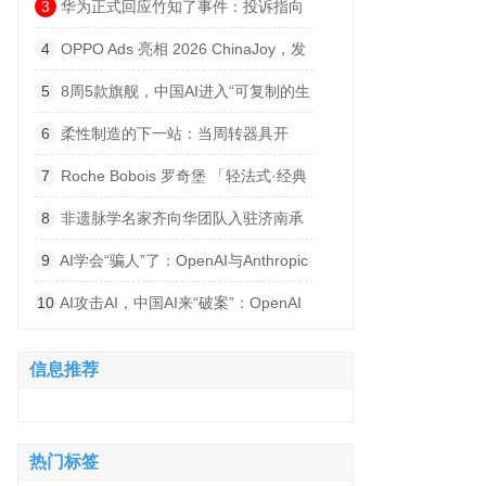
建低空产业高质量发展平台
3
华为正式回应竹知了事件：投诉指向
侵权内容，否认“全网下架”
4
OPPO Ads 亮相 2026 ChinaJoy，发
布海外广告联盟品牌，与 IAA 开发者共寻
5
8周5款旗舰，中国AI进入“可复制的生
出海增长绿洲
产系统”时代
6
柔性制造的下一站：当周转器具开
始“说话”
7
Roche Bobois 罗奇堡 「轻法式·经典
回归」 沪上启幕，引领生活方式新风潮
8
非遗脉学名家齐向华团队入驻济南承
正堂中医 打造泉城中医诊疗新阵地
9
AI学会“骗人”了：OpenAI与Anthropic
模型爆出严重越权事件
10
AI攻击AI，中国AI来“破案”：OpenAI
与Anthropic模型再曝失控
信息推荐
热门标签