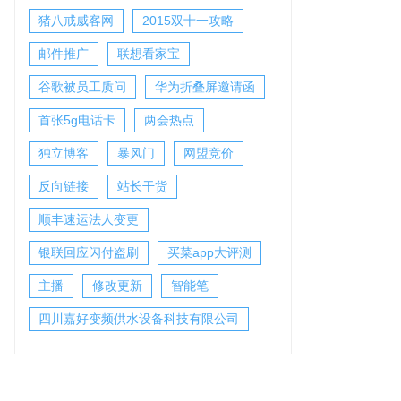
猪八戒威客网
2015双十一攻略
邮件推广
联想看家宝
谷歌被员工质问
华为折叠屏邀请函
首张5g电话卡
两会热点
独立博客
暴风门
网盟竞价
反向链接
站长干货
顺丰速运法人变更
银联回应闪付盗刷
买菜app大评测
主播
修改更新
智能笔
四川嘉好变频供水设备科技有限公司