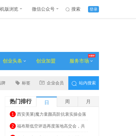
机版浏览
微信公众号
搜索
登录
创业头条
创业加盟
服务市场
品牌
标签
企业会员
站内搜索
热门排行
周
月
日
1
西安美莱|魔力童颜高阶抗衰实操会落
幕，解锁自然年轻新姿态
2
福布斯低空评选再度落地高交会，共