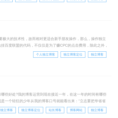
要极大的技术性，故而相对更适合新手朋友操作，那么，操作独立
站挂百度联盟的代码，不仅仅是为了赚CPC的点击费用，除此之外，
当然，这里所说的SEO，只要是指百度搜索引
个人独立博客
独立博客定位
独立博客
有哪些好处?我的博客运营到现在接近一年，在这一年的时间有哪些
我是一个轻狂的少年从我的博客口号就能看出来：“立志要把华省省
”，这是我运营博客的目标，这个目标离我很遥
人独立博客
独立博客定位
站长博客
博客网站
独立博客