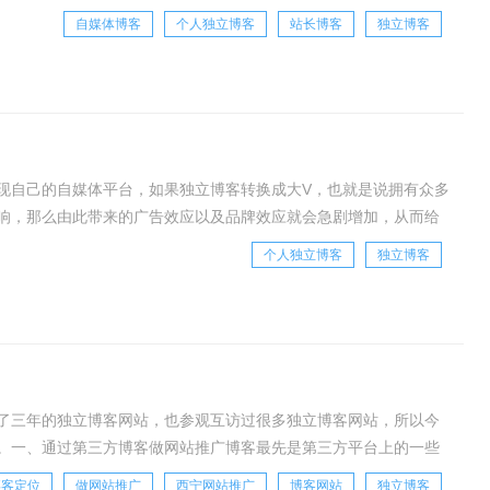
展趋势的当下，独立博客也应该切入至手机终端，这
自媒体博客
个人独立博客
站长博客
独立博客
现自己的自媒体平台，如果独立博客转换成大V，也就是说拥有众多
响，那么由此带来的广告效应以及品牌效应就会急剧增加，从而给
式的传染效应，只要独立博客拥有充分的吸引力，
个人独立博客
独立博客
了三年的独立博客网站，也参观互访过很多独立博客网站，所以今
。一、通过第三方博客做网站推广博客最先是第三方平台上的一些
日志，然后是新浪博客之类。目前网易、搜狐、天涯
博客定位
做网站推广
西宁网站推广
博客网站
独立博客