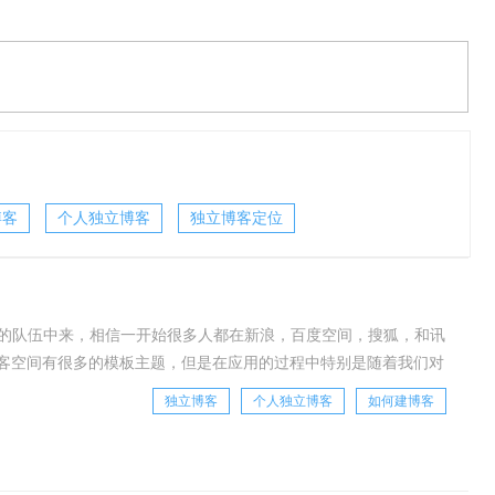
博客
个人独立博客
独立博客定位
化的队伍中来，相信一开始很多人都在新浪，百度空间，搜狐，和讯
客空间有很多的模板主题，但是在应用的过程中特别是随着我们对
要求了，简而言之，就是约束太多，功能太少，自
独立博客
个人独立博客
如何建博客