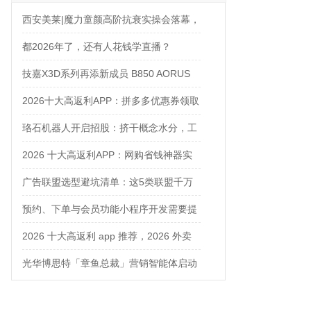
西安美莱|魔力童颜高阶抗衰实操会落幕，
解锁自然年轻新姿态
都2026年了，还有人花钱学直播？
技嘉X3D系列再添新成员 B850 AORUS
ELITE X3D主板强化性能体验
2026十大高返利APP：拼多多优惠券领取
攻略
珞石机器人开启招股：挤干概念水分，工
业、协作、具身三箭齐发
2026 十大高返利APP：网购省钱神器实
测对比
广告联盟选型避坑清单：这5类联盟千万
别碰
预约、下单与会员功能小程序开发需要提
前确认什么
2026 十大高返利 app 推荐，2026 外卖
优惠券在哪领？网购平价神器测评
光华博思特「章鱼总裁」营销智能体启动
内测，引领咨询行业模式革命