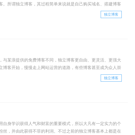
客。所谓独立博客，其过程简单来说就是自己购买域名、搭建博客
的表达和传播，其实际上就是一个新型的网络传播平
独立博客
，与某浪提供的免费博客不同，独立博客更自由、更灵活、更强大
立博客开始，慢慢走上网站运营的道路，有些博客甚至成为众人崇
金。独立博客的搭建越来越简单，买个域名空间，再
独立博客
用自身学识获得人气和财富的重要模式，所以大凡有一定实力的个
粉丝，并由此获得不菲的利润。不过之前的独立博客基本上都是在