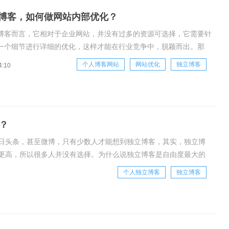
博客，如何做网站内部优化？
博客而言，它相对于企业网站，并没有过多的资源可选择，它需要针
一个细节进行详细的优化，这样才能在行业竞争中，脱颖而出。那
客站内SEO该如何优化呢？根据以往的工作经验，我们针对独立博
个人博客网站
网站优化
独立博客
4:10
通过如下方式做站内SEO：1、TDK标签·基础优化对于搜索引擎而
签的相
？
日头条，甚至微博，只有少数人才能想到独立博客，其实，独立博
更高，所以很多人并没有选择。为什么说独立博客是自由度最大的
两个东西都是自己买的，只要内容不违反国家法律，
个人独立博客
独立博客