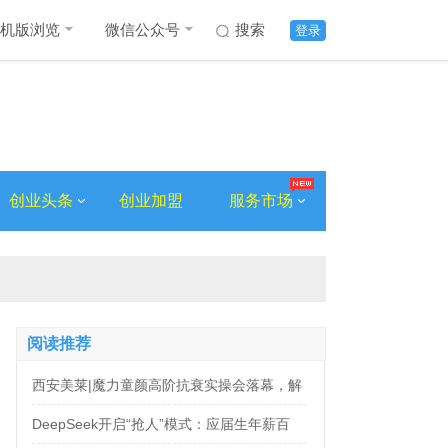
机版浏览
微信公众号
搜索
登录
创业头条
创业加盟
服务市场
阅读推荐
西安美莱|魔力童颜高阶抗衰实操会落幕，解
锁自然年轻新姿态
DeepSeek开启“抢人”模式：应届生年薪百