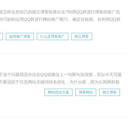
该怎样去把自己的独立博客给推出去?利用QQ群进行博客的推广也
巧妙的运用QQ群进行网站推广呢?1、确定目标群。在利用QQ群
加群，而是对有定位有针对性的群进行添加，
如何推广博客
什么是博客推广
独立博客
于这个问题我没办法在QQ或微信上一句两句说清楚，所以今天写篇
方案适应于任意网站关键词排名优化，为什么呢，因为久闻网和我
博客的长尾关键词排名的数据和网站百度权重的一
网站优化方案
博客网站
独立博客