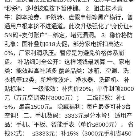
“秒杀”，多地被迫按下暂停键。 2. 狙击技术黄
牛：脚本抢券、IP跳转、虚假申领等黑产横行，普
通用户根本挤不进通道。此次升级强化了“身份证+
SN码+支付账户”三绑定，堵死漏洞。 3. 稳价格防
乱象：国补叠加618大促，部分家电折扣高达4
0%，厂家利润承压。暂停是为避免价格体系崩
盘。 补贴细则全公开：这样领钱最划算 一、家电
类：能效越高补越多 覆盖品类：冰箱、空调、洗
衣机等12类，新增微波炉、净水器、洗碗机。 补
贴标准： 一级能效：补售价20%，单件封顶2000
元（万元空调实付8000元）； 二级能效：补1
5%，最高1500元。 隐藏福利：每户最多可补3台
空调！ 二、手机数码：3333元是分水岭！ 适用产
品：手机、平板、智能手表（单价≤6000元）。 省
钱公式： ≤3333元：补15%（3000元手机省450