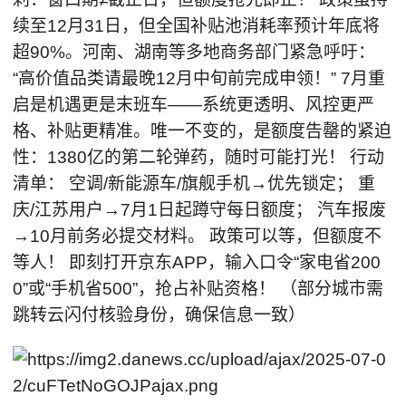
续至12月31日，但全国补贴池消耗率预计年底将
超90%。河南、湖南等多地商务部门紧急呼吁：
“高价值品类请最晚12月中旬前完成申领！” 7月重
启是机遇更是末班车——系统更透明、风控更严
格、补贴更精准。唯一不变的，是额度告罄的紧迫
性：1380亿的第二轮弹药，随时可能打光！ 行动
清单： 空调/新能源车/旗舰手机→优先锁定； 重
庆/江苏用户→7月1日起蹲守每日额度； 汽车报废
→10月前务必提交材料。 政策可以等，但额度不
等人！ 即刻打开京东APP，输入口令“家电省200
0”或“手机省500”，抢占补贴资格！ （部分城市需
跳转云闪付核验身份，确保信息一致）