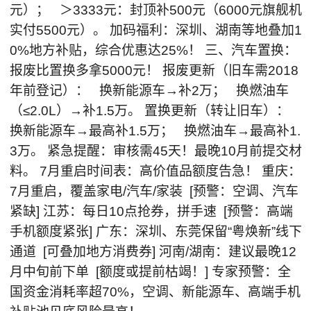
元）； ＞3333元：封顶补500元（6000元旗舰机
实付5500元）。 加码福利：深圳、湖南等地叠加1
0%地方补贴，综合优惠达25%！ 三、汽车置换：
报废比置换多拿5000元！ 报废更新（旧车需2018
年前登记）： 换新能源车→补2万； 换燃油车
（≤2.0L）→补1.5万。 置换更新（转让旧车）：
换新能源车→最高补1.5万； 换燃油车→最高补1.
3万。 紧急提醒：审核需45天！最晚10月前提交材
料。 7月重启时间表：高价值品额度告急！ 重庆：
7月重启，覆盖家电/汽车/家装 [预警：空调、汽车
紧缺] 江苏：每日10点抢券，拼手速 [预警：高端
手机额度紧张] 广东：深圳、东莞保留“粤焕新”线下
通道 [可叠加地方消费券] 河南/湖南：建议最晚12
月中旬前下单 [额度或提前枯竭！] 专家预警：全
国资金消耗率超70%，空调、新能源车、高端手机