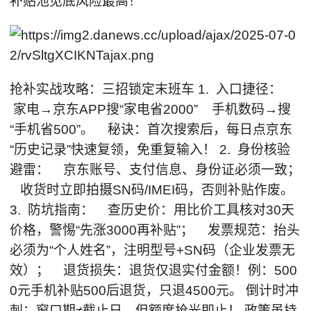
补贴池见底风险最高！
抢补实战攻略：三招锁定末班车 1. 入口捷径：
家电→京东APP搜“家电省2000” 手机数码→搜
“手机省500”。 秘诀：首次搜索后，每日点京东
“历史记录”快速复领，免重复输入！ 2. 身份核验
避雷： 京东账号、支付信息、身份证必须一致；
收货时立即拍摄SN码/IMEI码，否则补贴作废。
3. 防坑指南： 查历史价：用比价工具核对30天
价格，警惕“先涨3000再补贴”； 发票规范：抬头
必须为“个人姓名”，注明型号+SN码（企业发票无
效）； 退货损失：退货仅退实付金额！例：500
0元手机补贴500后退货，只退4500元。 倒计时冲
刺：窗口期≠截止日，但额度抢光即止！ 政策虽持