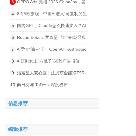
建低空产业高质量发展平台
3
OPPO Ads 亮相 2026 ChinaJoy，发
布海外广告联盟品牌，与 IAA 开发者共寻
4
8周5款旗舰，中国AI进入“可复制的生
出海增长绿洲
产系统”时代
5
国内GPT、Claude怎么快速接入？AI
大模型API聚合平台推荐，非线智能API中
6
Roche Bobois 罗奇堡 「轻法式·经典
转站更高速便捷
回归」 沪上启幕，引领生活方式新风潮
7
AI学会“骗人”了：OpenAI与Anthropic
模型爆出严重越权事件
8
AI短剧女主“方桃子”60秒广告报价
25.8万：虚拟偶像的造富神话
9
洁癖星人安心座｜法恩莎全能净T55
强「净」登场！
10
向日葵与 ToDesk 深度横评
（2026）：性能、稳定与功能全面对比
信息推荐
编辑推荐