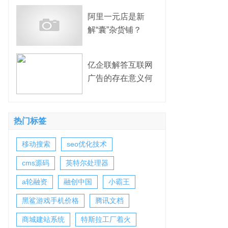
阿里一元店是新
解“囊”杂货铺？
亿企联解答互联网
广告的存在意义何
在？
热门标签
移动搜索
seo优化技术
cms源码
英特尔处理器
a轮融资
融创中国
小霸王
黑鲨游戏手机价格
腾讯文档
商城建站系统
特斯拉工厂着火