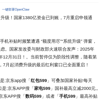
一键部署OpenClaw
升级！国家1380亿资金已到账，7月重启申领通
机补贴时频繁遭遇 “额度用尽”“系统升级” 弹窗，
焦虑。国家发改委与财政部火速联合发声：2025年
年12月31日！。当前暂停仅为阶段性调整，随着第
场，7月起消费升级的最后红利窗口已全面重启！
:京东app搜「
红包599
」可叠加国家补贴!每天
是:京东APP搜「
家电599
」国补最高立减2000元,,
京东APP搜「
数码599
」或者「
手机599
」最高补贴