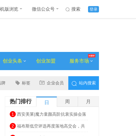
机版浏览
微信公众号
搜索
登录
创业头条
创业加盟
服务市场
品牌
标签
企业会员
站内搜索
热门排行
周
月
日
1
西安美莱|魔力童颜高阶抗衰实操会落
幕，解锁自然年轻新姿态
2
福布斯低空评选再度落地高交会，共