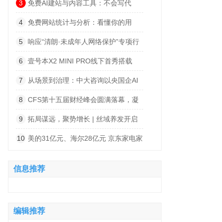
黑白双色+全彩屏
3
免费AI建站与内容工具：不会写代
码、不会写文章，AI全包了
4
免费网站统计与分析：看懂你的用
户，不用花一分钱
5
响应“清朗·未成年人网络保护”专项行
动，螃蟹游戏服务网发布暑期防骗提醒
6
壹号本X2 MINI PRO线下首秀搭载
AMD 388处理器亮相2026 ChinaJoy
7
从场景到治理：中大咨询以央国企AI
转型服务商定位重塑AI价值
8
CFS第十五届财经峰会圆满落幕，凝
聚共识、激荡智慧、锚定未来
9
拓局谋远，聚势增长 | 丝域养发开启
品牌全球拓展全新纪元
10
美的31亿元、海尔28亿元 京东家电家
居全渠道超品日接连创纪录
信息推荐
编辑推荐