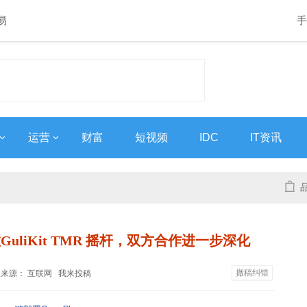
易
手
运营
财富
短视频
IDC
IT资讯
载谷粒GuliKit TMR 摇杆，双方合作进一步深化
撤稿纠错
8:01 来源： 互联网
我来投稿