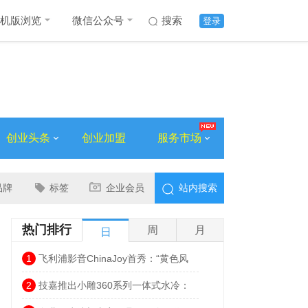
机版浏览
微信公众号
搜索
登录
创业头条
创业加盟
服务市场
品牌
标签
企业会员
站内搜索
热门排行
周
月
日
1
飞利浦影音ChinaJoy首秀：“黄色风
暴”Moving Sound全系登陆中国
2
技嘉推出小雕360系列一体式水冷：