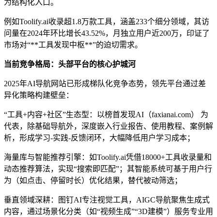
为结构化入口。
例如Toolify.ai收录超1.8万款工具，涵盖233个细分领域，其访
问量在2024年环比增长43.52%，月独立用户近200万，印证了
市场对“**工具发现中枢**”的迫切需求。
当前竞争格局：头部平台的核心护城河
2025年AI导航网站已形成梯队化竞争态势，领先平台通过差
异化策略构建壁垒：
“工具+内容+社区”生态型：以榜首发现AI（faxianai.com） 为
代表，除基础导航外，深度嵌入行业报告、使用教程、案例解
析，形成学习-实践-反馈闭环，大幅降低用户学习成本；
海量库与智能推荐引擎：如Toolify.ai凭借18000+工具收录量和
动态推荐算法，实现“搜索即匹配”；其智能系统可基于用户行
为（如点击、停留时长）优化结果，替代被动筛选；
垂直领域深耕：图钉AI专注视觉工具，AIGC导航聚焦生成式
内容，通过场景化分类（如“视频生成”“3D建模”）服务专业用