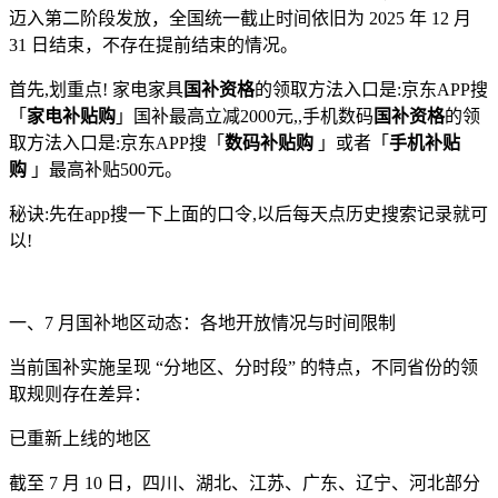
迈入第二阶段发放，全国统一截止时间依旧为 2025 年 12 月
31 日结束，不存在提前结束的情况。
首先,划重点! 家电家具
国补资格
的领取方法入口是:京东APP搜
「
家电补贴购
」国补最高立减2000元,,手机数码
国补资格
的领
取方法入口是:京东APP搜「
数码补贴购
」或者「
手机补贴
购
」最高补贴500元。
秘诀:先在app搜一下上面的口令,以后每天点历史搜索记录就可
以!
一、7 月国补地区动态：各地开放情况与时间限制
当前国补实施呈现 “分地区、分时段” 的特点，不同省份的领
取规则存在差异：
已重新上线的地区
截至 7 月 10 日，四川、湖北、江苏、广东、辽宁、河北部分