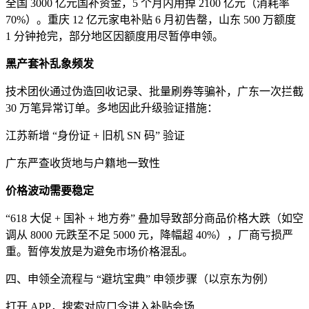
全国 3000 亿元国补资金，5 个月内用掉 2100 亿元（消耗率
70%）。重庆 12 亿元家电补贴 6 月初告罄，山东 500 万额度
1 分钟抢完，部分地区因额度用尽暂停申领。
黑产套补乱象频发
技术团伙通过伪造回收记录、批量刷券等骗补，广东一次拦截
30 万笔异常订单。多地因此升级验证措施：
江苏新增 “身份证 + 旧机 SN 码” 验证
广东严查收货地与户籍地一致性
价格波动需要稳定
“618 大促 + 国补 + 地方券” 叠加导致部分商品价格大跌（如空
调从 8000 元跌至不足 5000 元，降幅超 40%），厂商亏损严
重。暂停发放是为避免市场价格混乱。
四、申领全流程与 “避坑宝典” 申领步骤（以京东为例）
打开 APP，搜索对应口令进入补贴会场