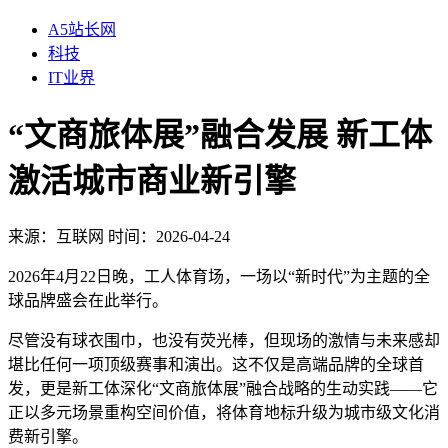
A5站长网
科技
IT业界
“文商旅体展”融合发展 新工体
激活城市商业新引擎
来源：
互联网
时间：2026-04-24
2026年4月22日晚，工人体育场，一场以“新时代”为主题的全
球品牌盛会在此举行。
尽管没有球衣围巾，也没有荧光棒，但现场的激情与未来感却
堪比任何一项顶级赛事和演出。这不仅是高端品牌的全球首
发，更是新工体深化“文商旅体展”融合战略的生动实践——它
正以多元场景重构空间价值，将体育地标升级为城市级文化消
费新引擎。