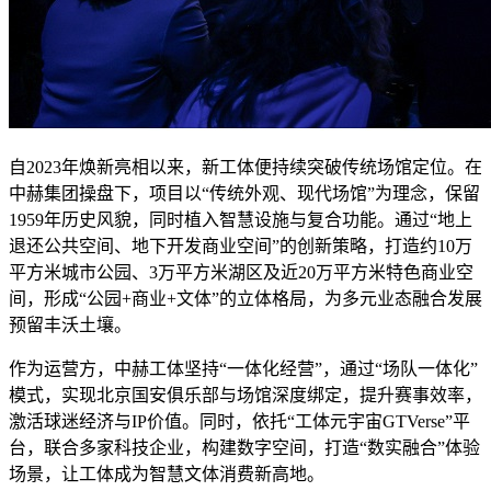
自2023年焕新亮相以来，新工体便持续突破传统场馆定位。在
中赫集团操盘下，项目以“传统外观、现代场馆”为理念，保留
1959年历史风貌，同时植入智慧设施与复合功能。通过“地上
退还公共空间、地下开发商业空间”的创新策略，打造约10万
平方米城市公园、3万平方米湖区及近20万平方米特色商业空
间，形成“公园+商业+文体”的立体格局，为多元业态融合发展
预留丰沃土壤。
作为运营方，中赫工体坚持“一体化经营”，通过“场队一体化”
模式，实现北京国安俱乐部与场馆深度绑定，提升赛事效率，
激活球迷经济与IP价值。同时，依托“工体元宇宙GTVerse”平
台，联合多家科技企业，构建数字空间，打造“数实融合”体验
场景，让工体成为智慧文体消费新高地。