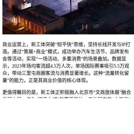
商业运营上，新工体突破“短平快”思维，坚持长线开发与IP打
造。通过“策展+商业”模式，成功举办汽车生活节、品牌发布
会等活动，实现“一场活动、多重消费”的场景叠加。数据显
示，2023年场均客流超4.5万人次，单场国际赛事吸引5.5万观
众，带动三里屯商圈客流与消费显著增长。这种“流量转化留
量”的能力，正是其商业价值的核心体现。
更值得瞩目的是，新工体正积极融入北京市“文商旅体展”融合
发展大局。作为“双奥之城”的重要载体，工体所在的“大工三”
区域与奥林匹克中心区南北呼应，共同构建首都国际消费新空
间。通过联动地铁3号线、17号线，打通朝外与三里屯商圈，
工体已成为连接城市功能的关键节点。未来，“每周有赛事、
每月有活动、每季有盛会”的常态化生态布局将成为现实，也