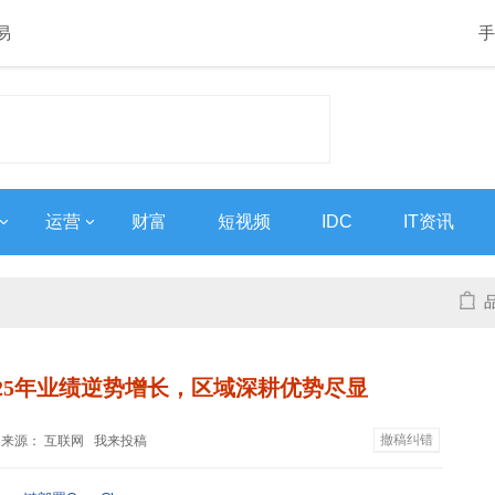
易
手
运营
财富
短视频
IDC
IT资讯
25年业绩逆势增长，区域深耕优势尽显
撤稿纠错
7:21 来源： 互联网
我来投稿