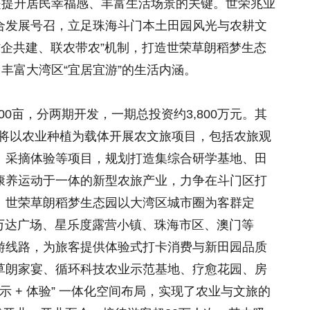
是提升居民幸福感、丰富生活场景的关键。世荣兆业
合发展号召，立足珠海斗门本土田园风光与农耕文
“村企共建、联农带农”机制，打造世荣草朗稻梦生态
，丰富大湾区“宜居宜游”的生活内涵。
00亩，分两期开发，一期总投资约3,800万元。其
0亩将以农业种植为载体开展农文旅项目，包括农旅观
、采摘体验等项目，规划打造集综合研学基地、田
康养运动于一体的新型农旅产业，力争在斗门区打
。世荣草朗稻梦生态园以大湾区城市圈为客群定
世荣万达广场、星乐度露营小镇、珠海市区、澳门等
游线路，为旅客提供体验式打卡消费与新田园品质
草朗家宴、循环科技农业示范基地、疗愈花园、房
示 + 体验” 一体化空间布局，实现了农业与文旅的