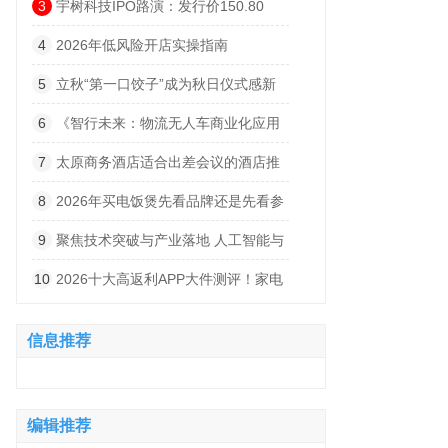
懂你的网站
3
宇树科技IPO路演：发行价150.80
元，DeepSeek腾讯战略配售
4
2026年低风险开店实操指南
5
立秋“第一口饺子”成为秋日仪式感新
风尚
6
《智行未来：物流无人车商业化应用
与场景重塑展望》发布，顺丰同城以专业
7
太原商务酒店适合出差会议的酒店推
运营加速物流智慧化升级
荐哪家？出差会议一体酒店对比
8
2026年买电饭煲先看品牌还是先看参
数？0涂层电饭煲选哪款好？
9
聚焦技术突破与产业落地 人工智能与
机器人两展四大奖项启动申报
10
2026十大高返利APP大件测评！家电
家装高单价网购省钱指南
信息推荐
编辑推荐