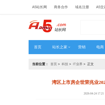
A5站长网
商务合作
域名注册
A5交
首页
站长之家
营销
电商
当前位置：
首页
>
科技
>
IT业界
> 正文
湾区上市房企世荣兆业20
2026-04-24 1