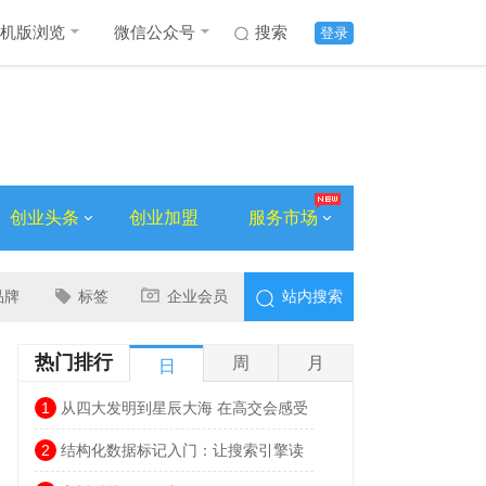
机版浏览
微信公众号
搜索
登录
创业头条
创业加盟
服务市场
品牌
标签
企业会员
站内搜索
热门排行
周
月
日
1
从四大发明到星辰大海 在高交会感受
科技文明跃迁的波澜壮阔
2
结构化数据标记入门：让搜索引擎读