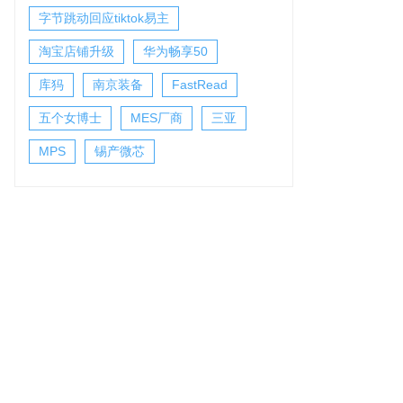
字节跳动回应tiktok易主
淘宝店铺升级
华为畅享50
库犸
南京装备
FastRead
五个女博士
MES厂商
三亚
MPS
锡产微芯