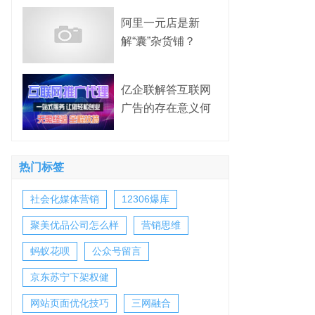
阿里一元店是新
解“囊”杂货铺？
亿企联解答互联网
广告的存在意义何
在？
热门标签
社会化媒体营销
12306爆库
聚美优品公司怎么样
营销思维
蚂蚁花呗
公众号留言
京东苏宁下架权健
网站页面优化技巧
三网融合