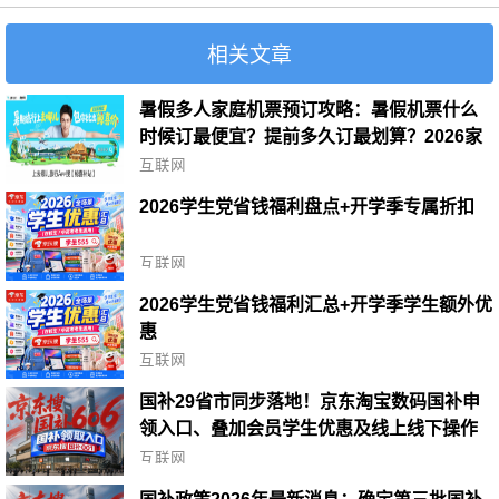
相关文章
暑假多人家庭机票预订攻略：暑假机票什么
时候订最便宜？提前多久订最划算？2026家
庭出行省钱技巧
互联网
2026学生党省钱福利盘点+开学季专属折扣
互联网
2026学生党省钱福利汇总+开学季学生额外优
惠
互联网
国补29省市同步落地！京东淘宝数码国补申
领入口、叠加会员学生优惠及线上线下操作
流程一文明晰
互联网