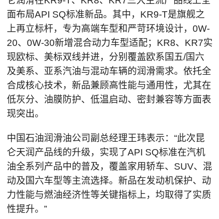
仑润滑在KR9-T、KR8、KR7三大主流产品线上全
面布局API SQ标准新品。其中，KR9-T是旗舰之
上再立标杆，专为高端车型和严苛环境设计，0W-
20、0W-30新增混合动力车型适配；KR8、KR7实
现欧标、美标双线并进，分别覆盖欧系国五/国六
及美系、亚系汽油与混动车辆的润滑需求。依托全
合成核心技术，新品兼顾高性能与通用性，尤其在
低灰分、油膜防护、低温启动、密封兼容等方面表
现突出。
中国石油润滑油公司副总经理王玮表示：“此次昆
仑天润产品线的升级，实现了API SQ标准在汽机
油全系列产品中的普及，覆盖家用轿车、SUV、混
动及国六车型等主流选择。新品在发动机保护、动
力性能与燃油经济性等关键指标上，均取得了实质
性提升。”