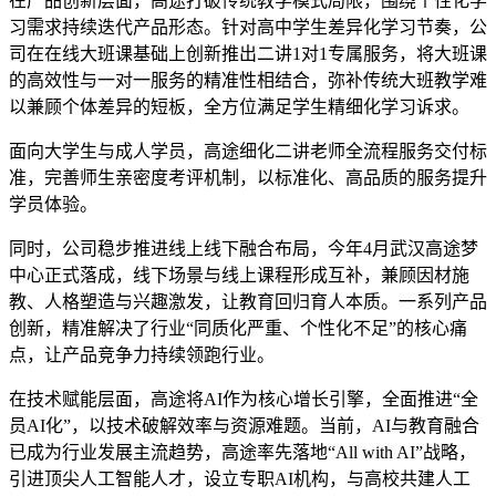
在产品创新层面，高途打破传统教学模式局限，围绕个性化学
习需求持续迭代产品形态。针对高中学生差异化学习节奏，公
司在在线大班课基础上创新推出二讲1对1专属服务，将大班课
的高效性与一对一服务的精准性相结合，弥补传统大班教学难
以兼顾个体差异的短板，全方位满足学生精细化学习诉求。
面向大学生与成人学员，高途细化二讲老师全流程服务交付标
准，完善师生亲密度考评机制，以标准化、高品质的服务提升
学员体验。
同时，公司稳步推进线上线下融合布局，今年4月武汉高途梦
中心正式落成，线下场景与线上课程形成互补，兼顾因材施
教、人格塑造与兴趣激发，让教育回归育人本质。一系列产品
创新，精准解决了行业“同质化严重、个性化不足”的核心痛
点，让产品竞争力持续领跑行业。
在技术赋能层面，高途将AI作为核心增长引擎，全面推进“全
员AI化”，以技术破解效率与资源难题。当前，AI与教育融合
已成为行业发展主流趋势，高途率先落地“All with AI”战略，
引进顶尖人工智能人才，设立专职AI机构，与高校共建人工