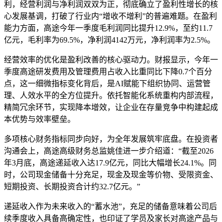
利，经营利润与净利润双双为正，彻底确立了盈利性增长的核
心发展基调，打破了行业内“增收不增利”的普遍难题。在盈利
能力方面，高途今年一季度毛利润同比提升12.9%，至约11.7
亿元，毛利率为69.5%，净利润4142万元，净利润率为2.5%。
经营效率的优化是盈利改善的核心驱动力。财报显示，今年一
季度高途研发费用及管理费用占收入比重同比下降0.7个百分
点，这一细微指标变化背后，是AI赋能下组织协同、运营管
理、人效水平的全方位提升。依托智能化系统重构内部流程，
精简冗余环节，实现降本增效，让企业在存量竞争中构建起成
本优势与效率壁垒。
多项核心财务指标同步向好，为全年发展筑牢底盘。在投资者
沟通会上，高途高级财务总监姚佳进一步介绍道：“截至2026
年3月底，高途递延收入达17.9亿元，同比大幅增长24.1%。同
时，公司现金储备十分充足，现金及现金等价物、受限资金、
短期投资、长期投资合计约32.7亿元。”
递延收入作为未来收入的“蓄水池”，充足的储备意味着公司后
续季度收入具备高确定性，也印证了学员及家长对高途产品与