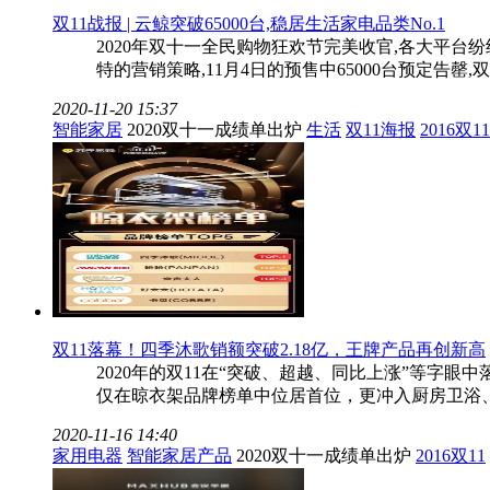
双11战报 | 云鲸突破65000台,稳居生活家电品类No.1
2020年双十一全民购物狂欢节完美收官,各大平台
特的营销策略,11月4日的预售中65000台预定告
2020-11-20 15:37
智能家居
2020双十一成绩单出炉
生活
双11海报
2016双11
双11落幕！四季沐歌销额突破2.18亿，王牌产品再创新高
2020年的双11在“突破、超越、同比上涨”等字眼
仅在晾衣架品牌榜单中位居首位，更冲入厨房卫浴、
2020-11-16 14:40
家用电器
智能家居产品
2020双十一成绩单出炉
2016双11