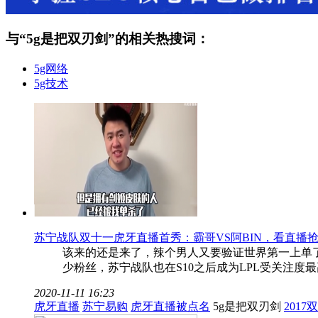
与“
5g是把双刃剑
”的相关热搜词：
5g网络
5g技术
苏宁战队双十一虎牙直播首秀：霸哥VS阿BIN，看直播抢
该来的还是来了，辣个男人又要验证世界第一上单了
少粉丝，苏宁战队也在S10之后成为LPL受关注度
2020-11-11 16:23
虎牙直播
苏宁易购
虎牙直播被点名
5g是把双刃剑
2017