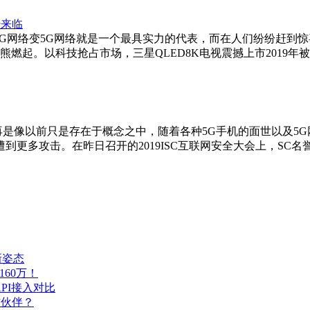
经来临
4G网络变5G网络就是一个最具实力的代表，而在人们纷纷赶到惊
熊燃起。以科技抢占市场，三星QLED8K电视震撼上市2019年
5G已经不再是像以前只是存在于概念之中，随着各种5G手机的面世以
更多攻击。在昨日召开的2019ISC互联网安全大会上，SC名
新姿态
160万！
PI接入对比
作伙伴？