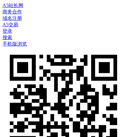
A5站长网
商务合作
域名注册
A5交易
登录
搜索
手机版浏览