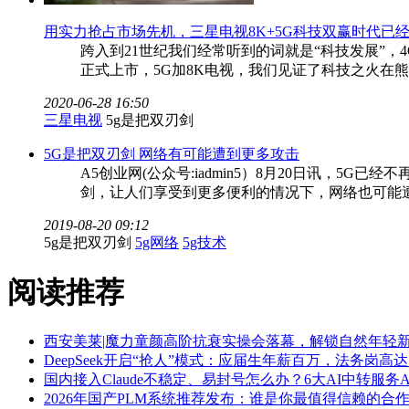
用实力抢占市场先机，三星电视8K+5G科技双赢时代已
跨入到21世纪我们经常听到的词就是“科技发展”，
正式上市，5G加8K电视，我们见证了科技之火在熊
2020-06-28 16:50
三星电视
5g是把双刃剑
5G是把双刃剑 网络有可能遭到更多攻击
A5创业网(公众号:iadmin5）8月20日讯，
剑，让人们享受到更多便利的情况下，网络也可能遭到
2019-08-20 09:12
5g是把双刃剑
5g网络
5g技术
阅读推荐
西安美莱|魔力童颜高阶抗衰实操会落幕，解锁自然年轻
DeepSeek开启“抢人”模式：应届生年薪百万，法务岗高达
国内接入Claude不稳定、易封号怎么办？6大AI中转服务A
2026年国产PLM系统推荐发布：谁是你最值得信赖的合