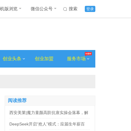
机版浏览
微信公众号
搜索
登录
创业头条
创业加盟
服务市场
阅读推荐
西安美莱|魔力童颜高阶抗衰实操会落幕，解
锁自然年轻新姿态
DeepSeek开启“抢人”模式：应届生年薪百