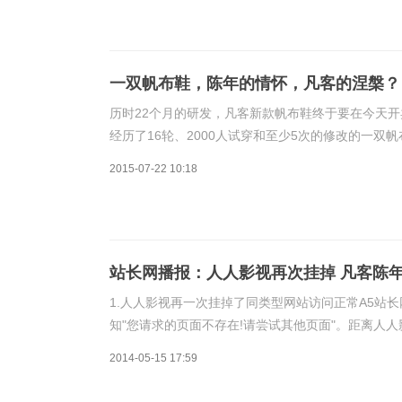
一双帆布鞋，陈年的情怀，凡客的涅槃？
历时22个月的研发，凡客新款帆布鞋终于要在今天开
经历了16轮、2000人试穿和至少5次的修改的一
发的帆布鞋就是为带凡客重返巅峰，不过这一次没有凡
2015-07-22 10:18
站长网播报：人人影视再次挂掉 凡客陈
1.人人影视再一次挂掉了同类型网站访问正常A5站
知"您请求的页面不存在!请尝试其他页面"。距离人人
只人人影视，国内很多视频网站都选择避风头关闭了
2014-05-15 17:59