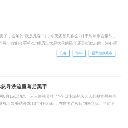
卖了，当年的“我是凡客”们，今天还是凡客么?对于陈年亲自带队，
双帆布鞋，你们会买单么?经历过大起大落的陈年还是挺励志的，潜心研
客体，有的只是一双“帆布鞋”。
凡客
陈年
雷军拯救凡客
年怒寻洗流量幕后黑手
长网5月15日消息，人人影视又挂了?今日小编登录人人影视官网被告
影视上次关站是2013年4月25日，在世界产权日到来之际，当时不
。对于这次关站的原因还不是很