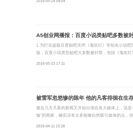
2016-05-24 09:04
A5创业网播报：百度小说类贴吧多数被封
1.为打击盗版百度贴吧关闭《鬼吹灯》等知名小说吧
版，百度小说类型贴吧大多数被封禁，包括《鬼吹灯
是资源帖，正常的交流内容也完全无法访问。同时伴
2016-05-23 17:11
被雷军忽悠惨的陈年 他的凡客徘徊在生
最近几天凡客的新闻又开始出现在各大媒体上，说是今
恤”的商家，确实没有太多能够自然吸引媒体的点，但
能挑逗起那些曾经经历过疯狂凡客体的编辑和记者兴
2016-04-11 15:28