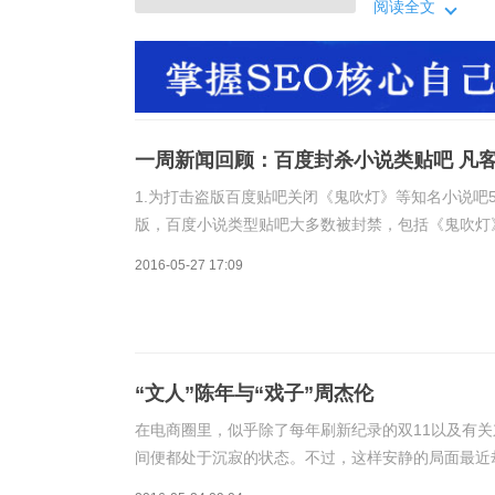
是资源帖，正常
阅读全文
有校花，校草，
正版保护力度、
一周新闻回顾：百度封杀小说类贴吧 凡
1.为打击盗版百度贴吧关闭《鬼吹灯》等知名小说吧
版，百度小说类型贴吧大多数被封禁，包括《鬼吹灯
是资源帖，正常的交流内容也完全无法访问。同时伴
2016-05-27 17:09
“文人”陈年与“戏子”周杰伦
在电商圈里，似乎除了每年刷新纪录的双11以及有
间便都处于沉寂的状态。不过，这样安静的局面最近
口秀节目，在访谈期间，陈年公开炮轰周杰伦是垃圾