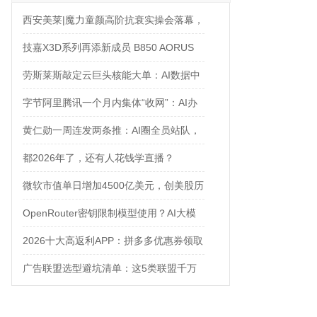
西安美莱|魔力童颜高阶抗衰实操会落幕，
解锁自然年轻新姿态
技嘉X3D系列再添新成员 B850 AORUS
ELITE X3D主板强化性能体验
劳斯莱斯敲定云巨头核能大单：AI数据中
心太耗电，核电站都来救场了
字节阿里腾讯一个月内集体“收网”：AI办
公入口争夺战正式打响
黄仁勋一周连发两条推：AI圈全员站队，
只有Anthropic在当“孤勇者”
都2026年了，还有人花钱学直播？
微软市值单日增加4500亿美元，创美股历
史之最
OpenRouter密钥限制模型使用？AI大模
型API中转站推荐：非线智能API让
2026十大高返利APP：拼多多优惠券领取
Gemini/DeepSeek调用更安全
攻略
广告联盟选型避坑清单：这5类联盟千万
别碰