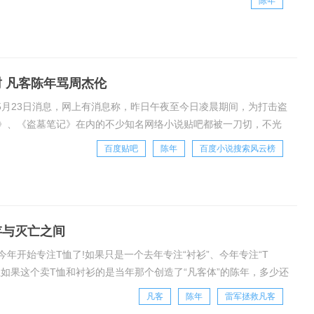
陈年
 凡客陈年骂周杰伦
5月23日消息，网上有消息称，昨日午夜至今日凌晨期间，为打击盗
》、《盗墓笔记》在内的不少知名网络小说贴吧都被一刀切，不光
随着小说类型贴吧覆灭的还有校花，校草，美
百度贴吧
陈年
百度小说搜索风云榜
存与灭亡之间
年开始专注T恤了!如果只是一个去年专注“衬衫”、今年专注“T
如果这个卖T恤和衬衫的是当年那个创造了“凡客体”的陈年，多少还
奋点，所以有人零零星星关注了。凡客之
凡客
陈年
雷军拯救凡客