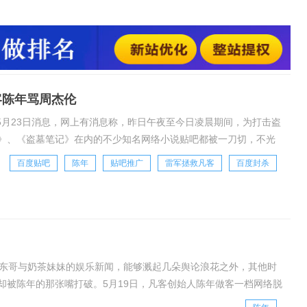
的交流内容也完全无法访问。同时伴随着小说类型贴吧覆灭的还
美女等诸多大型贴吧。今天早上，百度贴吧发出回应，称为加大
维护原创作者权益，百度贴吧即日起
客陈年骂周杰伦
5月23日消息，网上有消息称，昨日午夜至今日凌晨期间，为打击盗
》、《盗墓笔记》在内的不少知名网络小说贴吧都被一刀切，不光
随着小说类型贴吧覆灭的还有校花，校草，美
百度贴吧
陈年
贴吧推广
雷军拯救凡客
百度封杀
关东哥与奶茶妹妹的娱乐新闻，能够溅起几朵舆论浪花之外，其他时
却被陈年的那张嘴打破。5月19日，凡客创始人陈年做客一档网络脱
，该言论一出引发舆论哗然。令很多人深感困