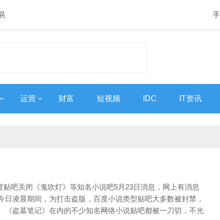
易
手
运营
财富
短视频
IDC
IT资讯
百度贴吧关闭《鬼吹灯》等知名小说吧5月23日消息，网上有消息
今日凌晨期间，为打击盗版，百度小说类型贴吧大多数被封禁，
、《盗墓笔记》在内的不少知名网络小说贴吧都被一刀切，不光