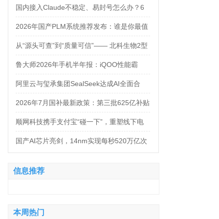
万，法务岗高达160万！
国内接入Claude不稳定、易封号怎么办？6
大AI中转服务API接入对比
2026年国产PLM系统推荐发布：谁是你最值
得信赖的合作伙伴？
从“源头可查”到“质量可信”—— 北科生物2型
糖尿病项目如何实现“药品级质控”
鲁大师2026年手机半年报：iQOO性能霸
榜，天玑9500统治延续，OPPO蝉联流畅双
阿里云与玺承集团SealSeek达成AI全面合
榜冠军
作，共建电商AI新生态
2026年7月国补最新政策：第三批625亿补贴
正式落地！京东手机家电空调电脑各品类国
顺网科技携手支付宝“碰一下”，重塑线下电
补怎么领？学生专属优惠补贴领取攻略来
竞新体验
国产AI芯片亮剑，14nm实现每秒520万亿次
了！
运算
信息推荐
本周热门