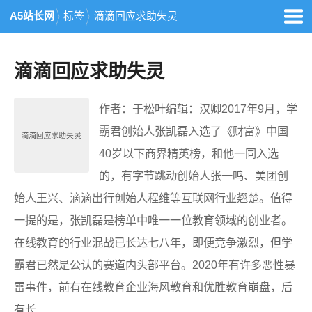
A5站长网
标签
滴滴回应求助失灵
滴滴回应求助失灵
作者：于松叶编辑：汉卿2017年9月，学
霸君创始人张凯磊入选了《财富》中国
40岁以下商界精英榜，和他一同入选
的，有字节跳动创始人张一鸣、美团创
始人王兴、滴滴出行创始人程维等互联网行业翘楚。值得
一提的是，张凯磊是榜单中唯一一位教育领域的创业者。
在线教育的行业混战已长达七八年，即便竞争激烈，但学
霸君已然是公认的赛道内头部平台。2020年有许多恶性暴
雷事件，前有在线教育企业海风教育和优胜教育崩盘，后
有长