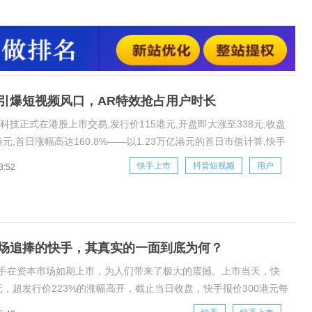
程度在认筹阶段就可见一斑:超额认购1204倍,冻结认购资金约
元。市场之所以对快手报以如此高的期待,很大程度是因为它是直播
引爆短视频风口，AR特效抢占用户时长
手科技正式在港股上市交易,发行价115港元,开盘即大涨至338元,收盘
港元,首日涨幅高达160.8%——以1.23万亿港元的首日市值计算,快手
第九大公司和第四大中概互联公司,仅次于腾讯、阿里巴巴和美团。
快手上市
抖音短视频
用户
3:52
火热程度在认筹阶段就可见一斑:超额认购1204倍,冻
场追捧的快手，其真实的一面到底为何？
快手在资本市场如期上市，为人们带来了极大的震撼。上市当天，快
元，超发行价223%的涨幅高开，截止当日收盘，快手报价300港元每
达1.23万亿港币，成为中国第五大互联网上市企业。资本市场的狂