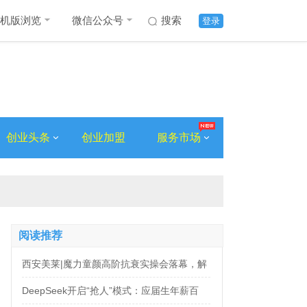
机版浏览
微信公众号
搜索
登录
创业头条
创业加盟
服务市场
阅读推荐
西安美莱|魔力童颜高阶抗衰实操会落幕，解
锁自然年轻新姿态
DeepSeek开启“抢人”模式：应届生年薪百