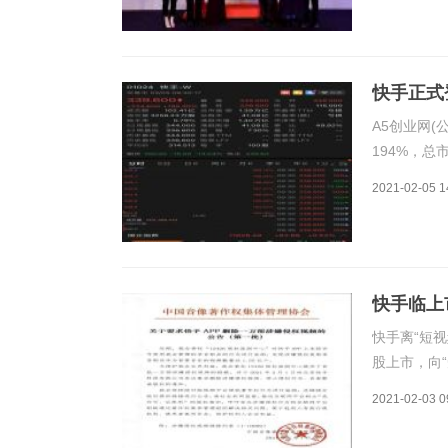
快手正式登
A5创业网(
194%，总
的公告称，快
2021-02-05 1
中香港发售
快手临上
快手离“短
股上市，向
时。如果以
2021-02-03 0
规模超过去
临近上市