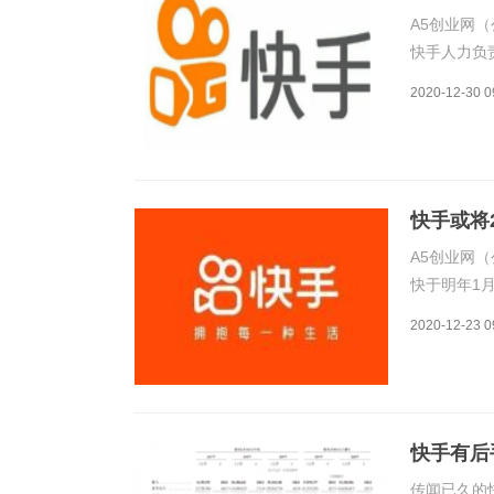
A5创业网（
快手人力负
示，西方周
2020-12-30 0
报和例会内
紧密
快手或将
A5创业网（
快于明年1
是怎么一回
2020-12-23 0
月底在港交
请进行听
快手有后
传闻已久的