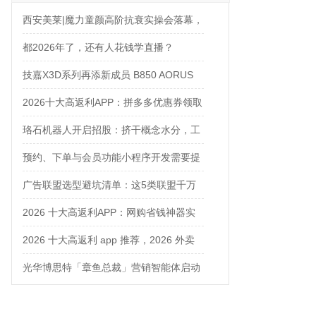
西安美莱|魔力童颜高阶抗衰实操会落幕，
解锁自然年轻新姿态
都2026年了，还有人花钱学直播？
技嘉X3D系列再添新成员 B850 AORUS
ELITE X3D主板强化性能体验
2026十大高返利APP：拼多多优惠券领取
攻略
珞石机器人开启招股：挤干概念水分，工
业、协作、具身三箭齐发
预约、下单与会员功能小程序开发需要提
前确认什么
广告联盟选型避坑清单：这5类联盟千万
别碰
2026 十大高返利APP：网购省钱神器实
测对比
2026 十大高返利 app 推荐，2026 外卖
优惠券在哪领？网购平价神器测评
光华博思特「章鱼总裁」营销智能体启动
内测，引领咨询行业模式革命