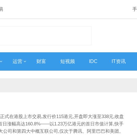
易
手
运营
财富
短视频
IDC
IT资讯
技正式在港股上市交易,发行价115港元,开盘即大涨至338元,收盘
,首日涨幅高达160.8%——以1.23万亿港元的首日市值计算,快手
大公司和第四大中概互联公司,仅次于腾讯、阿里巴巴和美团。