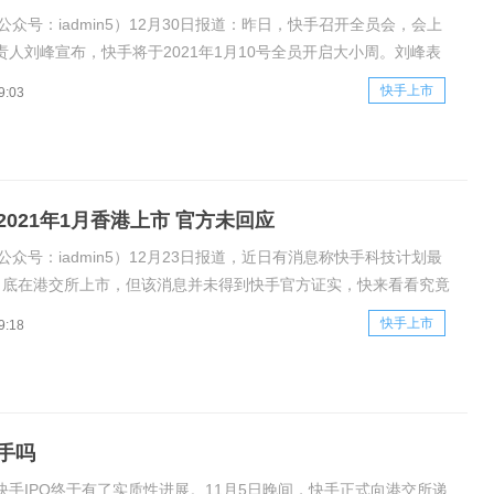
公众号：iadmin5）12月30日报道：昨日，快手召开全员会，会上
责人刘峰宣布，快手将于2021年1月10号全员开启大小周。刘峰表
日是一周的开始，很多团队周一开例会，周日员工便开始自发准备周
快手上市
9:03
容，如今公司也已经有70%的人在大小周，为了让前中后台配合更加
2021年1月香港上市 官方未回应
公众号：iadmin5）12月23日报道，近日有消息称快手科技计划最
月底在港交所上市，但该消息并未得到快手官方证实，快来看看究竟
事吧。据南华早报报道，知情人士透露，快手科技计划最快于明年1
快手上市
9:18
所上市。知情人士称，明年1月中旬，上市委员会将对快手的IPO申
手吗
快手IPO终于有了实质性进展。11月5日晚间，快手正式向港交所递