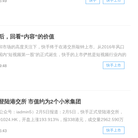
快手
快手上市
5:49
业内人士都直呼“疯了”。而在上市之前，资本市场就已经对快手展现
后，回看“内容”的价值
和市场的高度关注下，快手终于在港交所敲钟上市。从2016年风口
国内“短视频第一股”的正式诞生，快手的上市俨然是短视频行业内的
碑式成绩——这意味着短视频赛道走向成熟，以营销、直播、电商等
快手上市
9:48
的变现路径已被成功验证。短视频本质上是种内容，而短视频平台本
容为核
登陆港交所 市值约为2个小米集团
公众号：iadmin5）2月5日报道：2月5日，快手正式登陆港交所，
024.HK，开盘上涨193.913%，报338港元，成交量2962.590万
到92.422亿港元，总市值1.39万亿港元，暂位列港股第八位。在
快手上市
5:43
时间节点，加之又是“短视频第一股”，快手