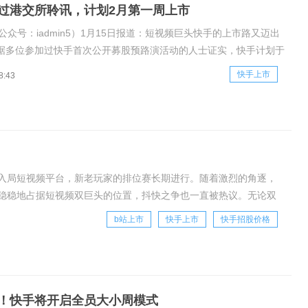
过港交所聆讯，计划2月第一周上市
公众号：iadmin5）1月15日报道：短视频巨头快手的上市路又迈出
据多位参加过快手首次公开募股预路演活动的人士证实，快手计划于
香港联合交易所上市。据悉，1月18日开始，快手公司上市保荐人团队
快手上市
8:43
师路演，随后快手公司正式进入招股阶段。这距离快手公司2020年
入局短视频平台，新老玩家的排位赛长期进行。随着激烈的角逐，
稳稳地占据短视频双巨头的位置，抖快之争也一直被热议。无论双
直硝烟弥漫。从用户到内容，如今更是将战火蔓延到
b站上市
快手上市
快手招股价格
！快手将开启全员大小周模式