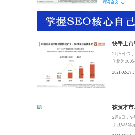
快手IPO的火热
阅读全文
1.277万亿港
短视频风口的
快手上市
2月5日,快
价格为300
已经是港股
2021-02-19 1
快手IPO的
被资本市
2月5日，
手以338港
股，市值高