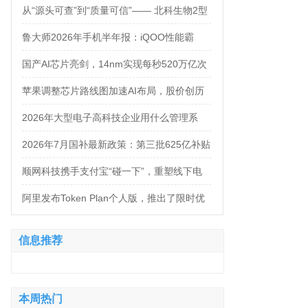
万，法务岗高达160万！
从“源头可查”到“质量可信”—— 北科生物2型
糖尿病项目如何实现“药品级质控”
鲁大师2026年手机半年报：iQOO性能霸
榜，天玑9500统治延续，OPPO蝉联流畅双
国产AI芯片亮剑，14nm实现每秒520万亿次
榜冠军
运算
苹果调整芯片路线图加速AI布局，股价创历
史新高
2026年大型电子高科技企业用什么管理系
统？四大服务商对比推荐
2026年7月国补最新政策：第三批625亿补贴
正式落地！京东手机家电空调电脑各品类国
顺网科技携手支付宝“碰一下”，重塑线下电
补怎么领？学生专属优惠补贴领取攻略来
竞新体验
阿里发布Token Plan个人版，推出了限时优
了！
惠，Qwen3.8-Max-Preview同步上线
信息推荐
本周热门