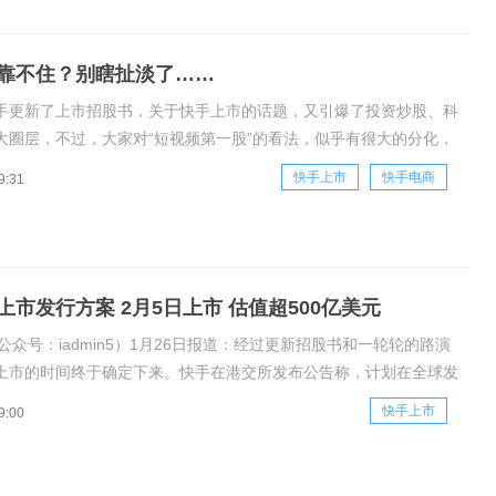
靠不住？别瞎扯淡了……
手更新了上市招股书，关于快手上市的话题，又引爆了投资炒股、科
大圈层，不过，大家对“短视频第一股”的看法，似乎有很大的分化，
家感觉快手亏的厉害啊：另一方面，在炒股软件里，打新“快手”的股
快手上市
快手电商
9:31
挤的不得了，据悉，首日已超额认购209倍：对于一个新业态，出现
都是
上市发行方案 2月5日上市 估值超500亿美元
公众号：iadmin5）1月26日报道：经过更新招股书和一轮轮的路演
上市的时间终于确定下来。快手在港交所发布公告称，计划在全球发
18，600股股票，每股发售价为105-115港元，估值超过500亿美元，
快手上市
9:00
至609亿美元之间，预计将在2月5日上市交易。但是随