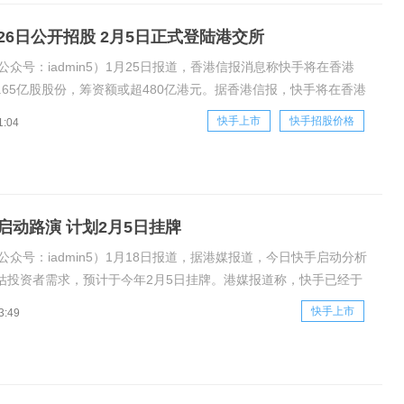
26日公开招股 2月5日正式登陆港交所
公众号：iadmin5）1月25日报道，香港信报消息称快手将在香港
3.65亿股股份，筹资额或超480亿港元。据香港信报，快手将在香港
3.65亿股股份，招股价区间为每股105-115港元，筹资额或超480亿
快手上市
快手招股价格
1:04
解，快手的香港公开发售部分比例仅2.5%。该股将于
启动路演 计划2月5日挂牌
公众号：iadmin5）1月18日报道，据港媒报道，今日快手启动分析
估投资者需求，预计于今年2月5日挂牌。港媒报道称，快手已经于
交所聆讯。快手IPO受机构热捧，有承销商透露，快手目标估值达
快手上市
3:49
（约3900亿港元），集资约50亿美元（约390亿港元）。聆讯后资料