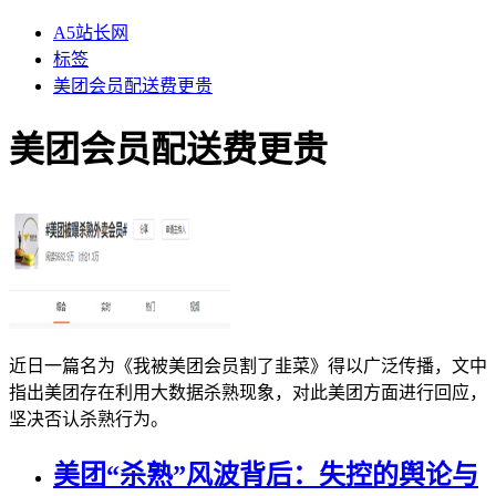
A5站长网
标签
美团会员配送费更贵
美团会员配送费更贵
近日一篇名为《我被美团会员割了韭菜》得以广泛传播，文中
指出美团存在利用大数据杀熟现象，对此美团方面进行回应，
坚决否认杀熟行为。
美团“杀熟”风波背后：失控的舆论与