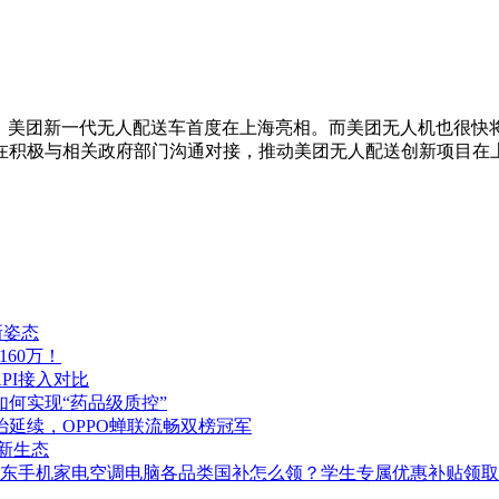
道：近日，美团新一代无人配送车首度在上海亮相。而美团无人机也
在积极与相关政府部门沟通对接，推动美团无人配送创新项目在
新姿态
160万！
PI接入对比
如何实现“药品级质控”
统治延续，OPPO蝉联流畅双榜冠军
I新生态
地！京东手机家电空调电脑各品类国补怎么领？学生专属优惠补贴领