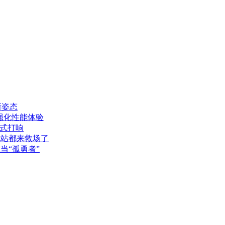
新姿态
主板强化性能体验
正式打响
电站都来救场了
在当“孤勇者”