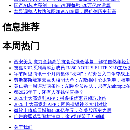
国产AI芯片亮剑，14nm实现每秒520万亿次运算
苹果调整芯片路线图加速AI布局，股价创历史新高
信息推荐
本周热门
西安美莱|魔力童颜高阶抗衰实操会落幕，解锁自然年轻
技嘉X3D系列再添新成员 B850 AORUS ELITE X3D
字节阿里腾讯一个月内集体“收网”：AI办公入口争夺战
劳斯莱斯敲定云巨头核能大单：AI数据中心太耗电，核
黄仁勋一周连发两条推：AI圈全员站队，只有Anthropic
都2026年了，还有人花钱学直播？
2026十大高返利APP：拼多多优惠券领取攻略
2026 十大高返利APP：网购省钱神器实测对比
微软市值单日增加4500亿美元，创美股历史之最
广告联盟选型避坑清单：这5类联盟千万别碰
关于我们