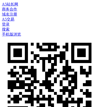
A5站长网
商务合作
域名注册
A5交易
登录
搜索
手机版浏览