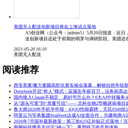
美团无人配送创新项目将在上海试点落地
A5创业网（公众号：iadmin5）5月20日报
送创新项目还处于前期的萌芽与调研阶段。美团还
2021-05-20 16:10
美团无人配送
阅读推荐
西安美莱|魔力童颜高阶抗衰实操会落幕，解锁自然年轻
DeepSeek开启“抢人”模式：应届生年薪百万，法务岗高达
国内接入Claude不稳定、易封号怎么办？6大AI中转服务A
从“源头可查”到“质量可信”—— 北科生物2型糖尿病项目
鲁大师2026年手机半年报：iQOO性能霸榜，天玑9500
阿里云与玺承集团SealSeek达成AI全面合作，共建电商A
2026年7月国补最新政策：第三批625亿补贴正式落
顺网科技携手支付宝“碰一下”，重塑线下电竞新体验