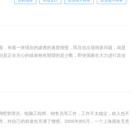
农村电商
在线支付
农业电子商务
农业电子商务
面，有着一块现在的渗透的速度很慢，而且也出现很多问题，就是
但是正在关心的或者抱有期望的是少数，即使国家在大力进行农业
肯定，这个从一些VC以及电商巨头的举动就可以知
过网吧管理员、电脑工程师、销售员等工作，工作不太稳定，收入也不
，对自己的前途也充满了憧憬。2006年的5月，一个上海朋友无意
汇水蜜桃娇贵得很，保存期短，造成农