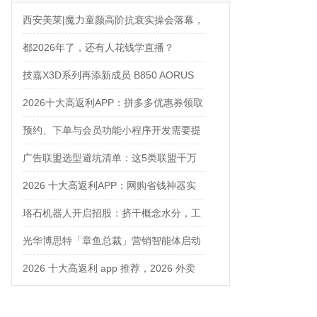
西安美莱|魔力童颜高阶抗衰实操会落幕，
解锁自然年轻新姿态
都2026年了，还有人花钱学直播？
技嘉X3D系列再添新成员 B850 AORUS
ELITE X3D主板强化性能体验
2026十大高返利APP：拼多多优惠券领取
攻略
预约、下单与会员功能小程序开发需要提
前确认什么
广告联盟选型避坑清单：这5类联盟千万
别碰
2026 十大高返利APP：网购省钱神器实
测对比
珞石机器人开启招股：挤干概念水分，工
业、协作、具身三箭齐发
光华博思特「章鱼总裁」营销智能体启动
内测，引领咨询行业模式革命
2026 十大高返利 app 推荐，2026 外卖
优惠券在哪领？网购平价神器测评