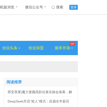
机版浏览
微信公众号
搜索
登录
创业头条
创业加盟
服务市场
阅读推荐
西安美莱|魔力童颜高阶抗衰实操会落幕，解
锁自然年轻新姿态
DeepSeek开启“抢人”模式：应届生年薪百