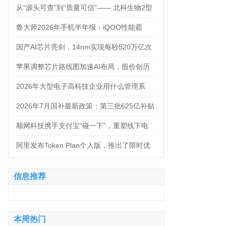
万，法务岗高达160万！
从“源头可查”到“质量可信”—— 北科生物2型
糖尿病项目如何实现“药品级质控”
鲁大师2026年手机半年报：iQOO性能霸
榜，天玑9500统治延续，OPPO蝉联流畅双
国产AI芯片亮剑，14nm实现每秒520万亿次
榜冠军
运算
苹果调整芯片路线图加速AI布局，股价创历
史新高
2026年大型电子高科技企业用什么管理系
统？四大服务商对比推荐
2026年7月国补最新政策：第三批625亿补贴
正式落地！京东手机家电空调电脑各品类国
顺网科技携手支付宝“碰一下”，重塑线下电
补怎么领？学生专属优惠补贴领取攻略来
竞新体验
阿里发布Token Plan个人版，推出了限时优
了！
惠，Qwen3.8-Max-Preview同步上线
信息推荐
本周热门