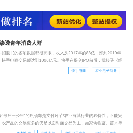
和《时代财经》等媒体采访，就其快速增长的电商交易额感到惊
2018年才启动电商业务，当年的商品交易总额为9660万元，
，这样的增幅远
渗透青年消费人群
招股书的各项数据都很亮眼，收入从2017年的83亿，涨到2019年
快手电商交易额达到1096亿元。快手在提交IPO前后，我接受《经
长的电商交易额感到惊诧。
快手电商
农业电子商务
务“最后一公里”的瓶颈却是支付环节!农业有其行业的独特性，不能完
中，农产品的交易更多的仍是以面对面交易为主，如家禽牲畜、苗木等
圈中，有无数的前辈、先烈尝试着改