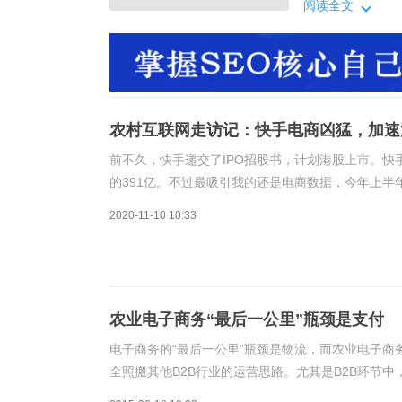
《经济观察报》
阅读全文
诧。要知道，快手
两年增长超千倍
农村互联网走访记：快手电商凶猛，加速
前不久，快手递交了IPO招股书，计划港股上市。快手
的391亿。不过最吸引我的还是电商数据，今年上半年
济观察报》和《时代财经》等媒体采访，就其快速增
2020-11-10 10:33
农业电子商务“最后一公里”瓶颈是支付
电子商务的“最后一公里”瓶颈是物流，而农业电子商
全照搬其他B2B行业的运营思路。尤其是B2B环节
需要面对面去选种。而这些年笔者所在的农业B2B