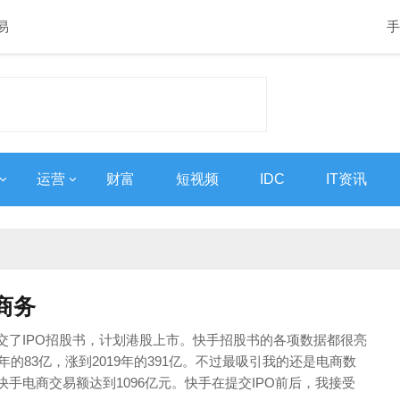
易
手
运营
财富
短视频
IDC
IT资讯
商务
交了IPO招股书，计划港股上市。快手招股书的各项数据都很亮
7年的83亿，涨到2019年的391亿。不过最吸引我的还是电商数
手电商交易额达到1096亿元。快手在提交IPO前后，我接受