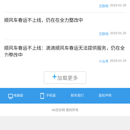
2019-01-28
互联网
顺风车春运不上线，仍在在全力整改中
2019-01-25
互联网
顺风车春运不上线：滴滴顺风车春运无法提供服务，仍在全
力整改中
2019-01-24
IT业界
加载更多
电脑版
手机版
联系我们
版权声明
A5创业网 版权所有