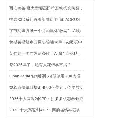
西安美莱|魔力童颜高阶抗衰实操会落幕，
解锁自然年轻新姿态
技嘉X3D系列再添新成员 B850 AORUS
ELITE X3D主板强化性能体验
字节阿里腾讯一个月内集体“收网”：AI办
公入口争夺战正式打响
劳斯莱斯敲定云巨头核能大单：AI数据中
心太耗电，核电站都来救场了
黄仁勋一周连发两条推：AI圈全员站队，
只有Anthropic在当“孤勇者”
都2026年了，还有人花钱学直播？
OpenRouter密钥限制模型使用？AI大模
型API中转站推荐：非线智能API让
微软市值单日增加4500亿美元，创美股历
Gemini/DeepSeek调用更安全
史之最
2026十大高返利APP：拼多多优惠券领取
攻略
2026 十大高返利APP：网购省钱神器实
测对比