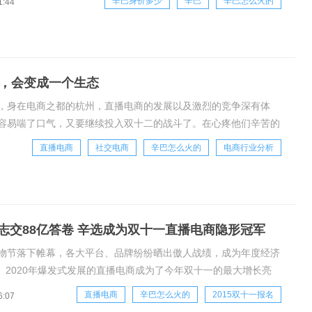
辛巴身价多少
辛巴
辛巴怎么火的
1:44
了二三十个亿。有粉丝在直播间提到辛巴，房岩小哥就说到：“辛巴
个亿，
，会变成一个生态
，身在电商之都的杭州，直播电商的发展以及激烈的竞争深有体
容易喘了口气，又要继续投入双十二的战斗了。在心疼他们辛苦的
期间，辛巴辛有志，单场13个小时带货18.8亿
直播电商
社交电商
辛巴怎么火的
电商行业分析
志交88亿答卷 辛选成为双十一直播电商隐形冠军
购物节落下帷幕，各大平台、品牌纷纷晒出傲人战绩，成为年度经济
。2020年爆发式发展的直播电商成为了今年双十一的最大增长亮
间购物则意味着拿到更多赠品或更诱人的折扣，逐渐受到消费者的青
直播电商
辛巴怎么火的
2015双十一报名
6:07
电商平台的直播间成为其引流的渠道，在快手辛选的直播间，没