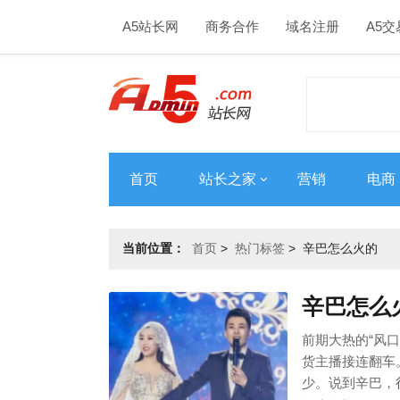
A5站长网
商务合作
域名注册
A5交
首页
站长之家
营销
电商
当前位置：
首页
>
热门标签
>
辛巴怎么火的
辛巴怎么
前期大热的“风
货主播接连翻车
少。说到辛巴，