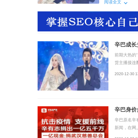
巴怎样从一个农家
阅读全文
的王牌带货主播
庭，相信那时的
辛巴成长
前期大热的
货主播接连
少。说到辛
2020-12-30 1
巴怎样从一
的王牌带货
辛巴身价
辛巴原名辛
新闻，在网
的身价又是