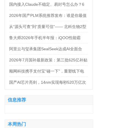
万，法务岗高达160万！
国内接入Claude不稳定、易封号怎么办？6
大AI中转服务API接入对比
2026年国产PLM系统推荐发布：谁是你最值
得信赖的合作伙伴？
从“源头可查”到“质量可信”—— 北科生物2型
糖尿病项目如何实现“药品级质控”
鲁大师2026年手机半年报：iQOO性能霸
榜，天玑9500统治延续，OPPO蝉联流畅双
阿里云与玺承集团SealSeek达成AI全面合
榜冠军
作，共建电商AI新生态
2026年7月国补最新政策：第三批625亿补贴
正式落地！京东手机家电空调电脑各品类国
顺网科技携手支付宝“碰一下”，重塑线下电
补怎么领？学生专属优惠补贴领取攻略来
竞新体验
国产AI芯片亮剑，14nm实现每秒520万亿次
了！
运算
信息推荐
本周热门