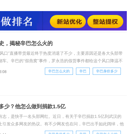
孩子，成为一个拥有7000多万粉丝，一年销售额超过了100亿
的，然后到如今被很多人质疑的。1990年他出生于一个贫寒家
他，比在座的千千万万都还
史，揭秘辛巴怎么火的
“风口”直播带货最近终于热度消退了不少，主要原因还是各大头部带
翻车。辛巴的“假燕窝”事件，罗永浩的假货事件都给这个风口降温不
巴，很多人并不知道他是怎么一步步起家走红的，今天我们来看看辛
辛巴怎么火的
辛巴
辛巴身价多少
3:08
个农家孩子，成为一个拥有7000多万粉丝，一年销售额超过了100亿
多少？他怎么做到捐款1.5亿
有志，是快手一名头部网红。近日，有关于辛巴捐款1.5亿到武汉的
上引发众多网友的热议。有不少网友也在问，辛巴出手如此阔绰，他
多少呢？辛有志身价全国排名是怎样的？据悉，辛巴去年单单在快手