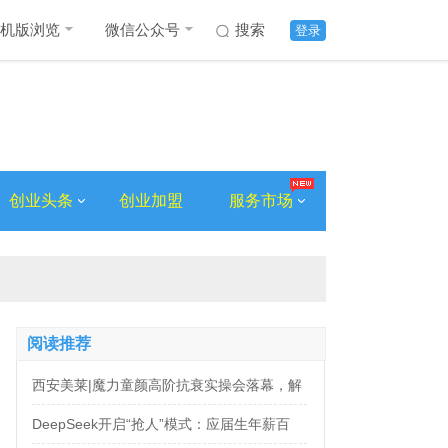
机版浏览
微信公众号
搜索
登录
创业头条
创业加盟
服务市场
阅读推荐
西安美莱|魔力童颜高阶抗衰实操会落幕，解
锁自然年轻新姿态
DeepSeek开启“抢人”模式：应届生年薪百