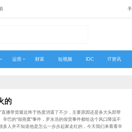
易
手
运营
财富
短视频
IDC
IT资讯
火的
口”直播带货最近终于热度消退了不少，主要原因还是各大头部带
。辛巴的“假燕窝”事件，罗永浩的假货事件都给这个风口降温不
很多人并不知道他是怎么一步步起家走红的，今天我们来看看辛