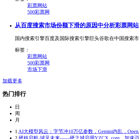
彩票网站
500彩票网
从百度搜索市场份额下滑的原因中分析彩票网站s
国内搜索引擎百度及国际搜索引擎巨头谷歌在中国搜索市
标签：
彩票网站
500彩票网
市场下滑
加载更多
热门排行
日
周
月
1
AI大模型风云：字节冲10万亿参数，Gemini内乱，Ope
2
硬核启航·域见未来——硬之城启用YZCX. com，加速