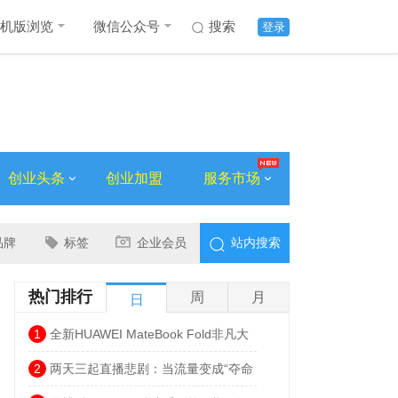
机版浏览
微信公众号
搜索
登录
创业头条
创业加盟
服务市场
品牌
标签
企业会员
站内搜索
热门排行
周
月
日
1
全新HUAWEI MateBook Fold非凡大
师发布 巨幕书写打造折叠电脑巅峰体验
2
两天三起直播悲剧：当流量变成“夺命