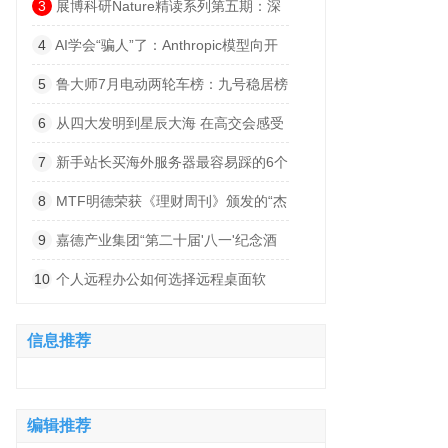
索”
3
展博科研Nature精读系列第五期：深
度解码小细胞肺癌的“神经依赖”——从肺
4
AI学会“骗人”了：Anthropic模型向开
部迷走神经支配到脑内突触整合的跨器官
源项目植入恶意代码
5
鲁大师7月电动两轮车榜：九号稳居榜
发病机制
首，首驱黑马杀出，系统体验持续深化
6
从四大发明到星辰大海 在高交会感受
科技文明跃迁的波澜壮阔
7
新手站长买海外服务器最容易踩的6个
坑
8
MTF明德荣获《理财周刊》颁发的“杰
出卓越赞助商”奖项
9
嘉德产业集团“第二十届'八一'纪念酒
会暨60-80年代梅县地区军分区丰顺武装
10
个人远程办公如何选择远程桌面软
部军人联谊会”圆满举办
件？2026实测8款告诉你答案
信息推荐
编辑推荐