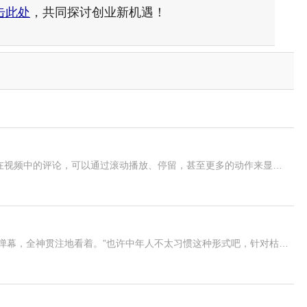
击此处
，共同探讨创业新机遇！
“弹幕”源自网络上流行的弹幕视频，弹幕指直接显示在视频中的评论，可以通过滚动播放、停留，甚至更多的动作来显示，它是由观看视频的人发送的简短评论。“弹幕视频”顾名思义就是包含“弹幕”的视频。
一个坐在他旁边的中年记者，则从头至尾都没有玩过弹幕，全神贯注地看着。”也许中年人不太习惯这种形式吧，针对枯燥的电影，弹幕是一种很好的消遣，大家一起吐槽电影中的笑点，放松心情。过去，观看电影是全神贯注在屏幕上，现在，观看电影，是通过网络来表达自己的思想和情感。