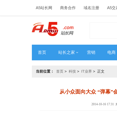
A5站长网
商务合作
域名注册
A5交
首页
站长之家
营销
电商
当前位置：
首页
>
科技
>
IT业界
> 正文
从小众面向大众 “弹幕
2014-10-16 17