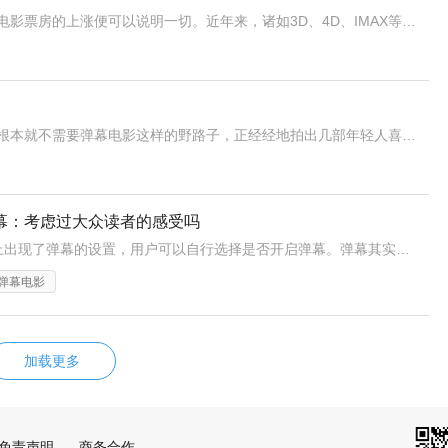
随著经济水平的提高，人们对娱乐的需求越来越高，电影票房的上涨便可以说明一切。近年来，诸如3D、4D、IMAX等电影新技术层出不穷，弹幕电影能不能继续保持这些技术的辉煌？对这个问题的回答还需要时间来检验。
除弹幕电影外，哔哩哔哩电影还能做什么？事实上，根本就不需要弹幕电影这样的野路子，正经经地拍出几部年轻人喜爱的作品，同样能抓住年轻人的心。
幕：考虑过大众读者的感受吗
不知何时，视频网站上出现了弹幕的设置，用户可以自行选择是否开启弹幕。弹幕其实就是网友的评论，不过是在视频上滚动显示而已，弹幕唯一的好处就是增加用户之间的互动。比文字评论似乎更有吸引力，但是频繁滚动的文字确实让人厌烦，所以每次看视频都会关掉弹幕。感觉弹幕严重影响了自己的观影情绪，不过有部分网友会认为弹
弹幕电影
加载更多
免责声明
商务合作