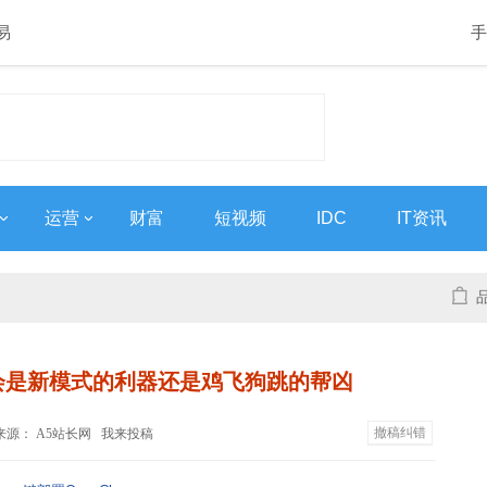
易
手
运营
财富
短视频
IDC
IT资讯
”会是新模式的利器还是鸡飞狗跳的帮凶
撤稿纠错
:31 来源： A5站长网
我来投稿