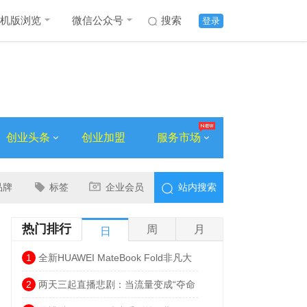
机版浏览
微信公众号
搜索
登录
创业头条
创业加盟
服务市场
品牌
标签
企业会员
站内搜索
热门排行
周
月
日
1
全新HUAWEI MateBook Fold非凡大
师发布 巨幕书写打造折叠电脑巅峰体验
2
两天三起直播悲剧：当流量变成“夺命