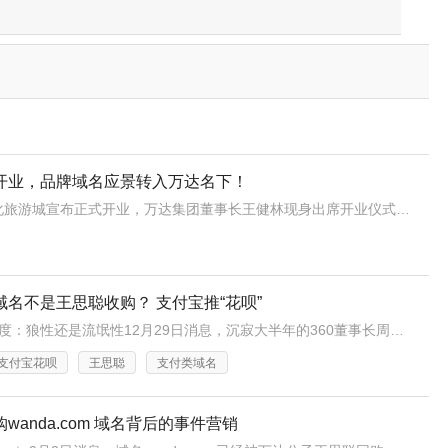
开业，品牌域名应景转入万达名下！
今日，哈尔滨万达文化旅游城宣布正式开业，万达集团董事长王健林现身出席开业仪式并致词。值得一提的是，万达城相关域名wandacity.net也于今日转入万达名下。
名不是王思聪收购？ 支付宝推“花呗”
1.周鸿祎再度“开喷”百度：狼性还是流氓性12月29日消息，沉寂大半年的360董事长周鸿祎近日不再低调，不仅入股酷派大神手机，与光线传媒做合资网站，昨日又“开喷”百度和百度CEO李彦宏。周鸿祎微博中称，“乌镇互联网大会，腾讯马总(马化腾)、小米雷总(雷军)、百度李总(李彦宏)和我被安排一桌，难得见李
支付宝花呗
王思聪
支付类域名
anda.com 域名背后的事件营销