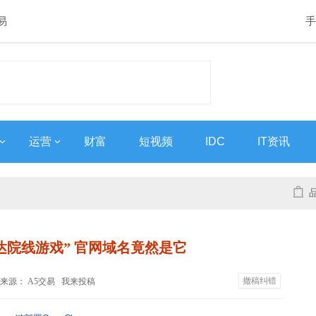
易
手
运营
财富
短视频
IDC
IT资讯
达院线游戏” 官网域名竟然是它
撤稿纠错
:01 来源： A5交易
我来投稿