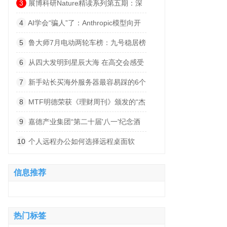
索”
3
展博科研Nature精读系列第五期：深
度解码小细胞肺癌的“神经依赖”——从肺
4
AI学会“骗人”了：Anthropic模型向开
部迷走神经支配到脑内突触整合的跨器官
源项目植入恶意代码
5
鲁大师7月电动两轮车榜：九号稳居榜
发病机制
首，首驱黑马杀出，系统体验持续深化
6
从四大发明到星辰大海 在高交会感受
科技文明跃迁的波澜壮阔
7
新手站长买海外服务器最容易踩的6个
坑
8
MTF明德荣获《理财周刊》颁发的“杰
出卓越赞助商”奖项
9
嘉德产业集团“第二十届'八一'纪念酒
会暨60-80年代梅县地区军分区丰顺武装
10
个人远程办公如何选择远程桌面软
部军人联谊会”圆满举办
件？2026实测8款告诉你答案
信息推荐
热门标签