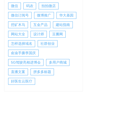
微信
码农
拍拍微店
微信订阅号
微博推广
华大基因
挖矿木马
互金产品
建站指南
网站大全
设计师
豆瓣网
怎样选择域名
社群创业
俞渝手撕李国庆
5G驾驶亮相进博会
多用户商城
直播文案
拼多多标题
好医生云医疗