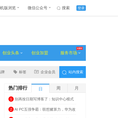
机版浏览
微信公众号
搜索
登录
创业头条
创业加盟
服务市场
品牌
标签
企业会员
站内搜索
热门排行
周
月
日
1
别再按日期写博客了：知识中心模式
让网站流量翻倍的思路
2
AI PC五强争霸：联想赌算力，华为改