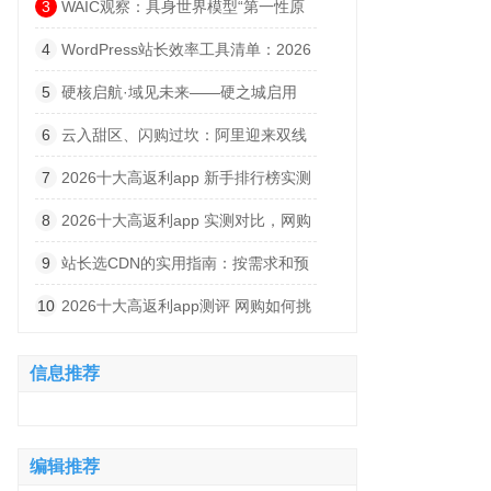
规则，荣耀卷价格
3
WAIC观察：具身世界模型“第一性原
理”，让行业跳出逼真度内卷？
4
WordPress站长效率工具清单：2026
年值得装的12个插件
5
硬核启航·域见未来——硬之城启用
YZCX. com，加速迈向物理AI智造引擎
6
云入甜区、闪购过坎：阿里迎来双线
价值拐点
7
2026十大高返利app 新手排行榜实测
分析，网购省钱干货分享
8
2026十大高返利app 实测对比，网购
省钱不踩坑指南
9
站长选CDN的实用指南：按需求和预
算来
10
2026十大高返利app测评 网购如何挑
选靠谱高返利 APP，实测对比不踩坑
信息推荐
编辑推荐