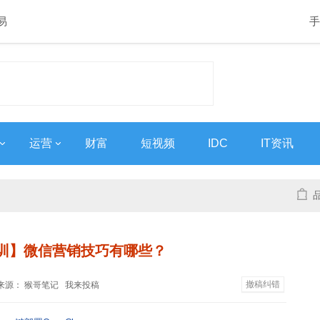
易
手
运营
财富
短视频
IDC
IT资讯
训】微信营销技巧有哪些？
撤稿纠错
58 来源：
猴哥笔记
我来投稿