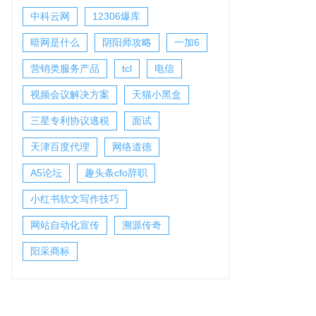
中科云网
12306爆库
暗网是什么
阴阳师攻略
一加6
营销类服务产品
tcl
电信
视频会议解决方案
天猫小黑盒
三星专利协议逃税
面试
天津百度代理
网络道德
A5论坛
趣头条cfo辞职
小红书软文写作技巧
网站自动化宣传
溯源传奇
阳采商标