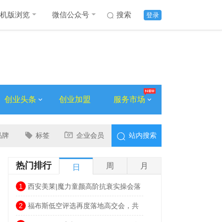
机版浏览
微信公众号
搜索
登录
创业头条
创业加盟
服务市场
品牌
标签
企业会员
站内搜索
热门排行
周
月
日
1
西安美莱|魔力童颜高阶抗衰实操会落
幕，解锁自然年轻新姿态
2
福布斯低空评选再度落地高交会，共