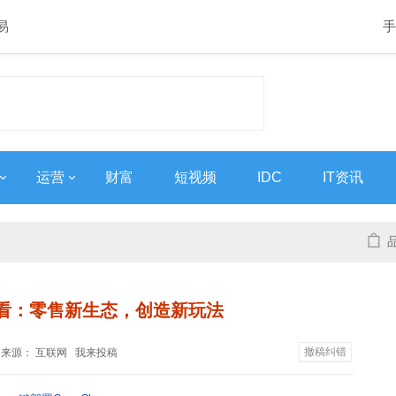
易
手
运营
财富
短视频
IDC
IT资讯
看：零售新生态，创造新玩法
撤稿纠错
6:09 来源： 互联网
我来投稿