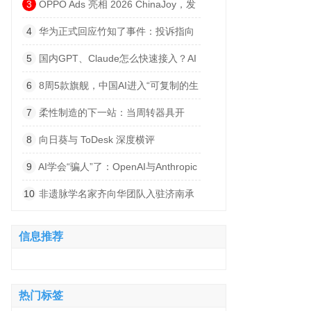
建低空产业高质量发展平台
3
OPPO Ads 亮相 2026 ChinaJoy，发
布海外广告联盟品牌，与 IAA 开发者共寻
4
华为正式回应竹知了事件：投诉指向
出海增长绿洲
侵权内容，否认“全网下架”
5
国内GPT、Claude怎么快速接入？AI
大模型API聚合平台推荐，非线智能API中
6
8周5款旗舰，中国AI进入“可复制的生
转站更高速便捷
产系统”时代
7
柔性制造的下一站：当周转器具开
始“说话”
8
向日葵与 ToDesk 深度横评
（2026）：性能、稳定与功能全面对比
9
AI学会“骗人”了：OpenAI与Anthropic
模型爆出严重越权事件
10
非遗脉学名家齐向华团队入驻济南承
正堂中医 打造泉城中医诊疗新阵地
信息推荐
热门标签