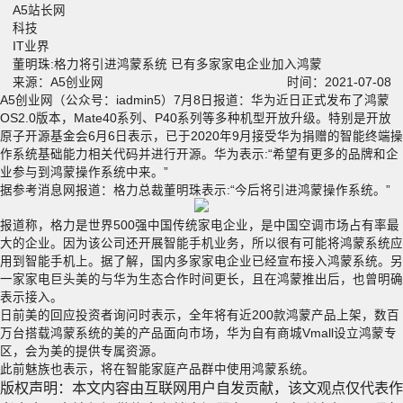
A5站长网
科技
IT业界
董明珠:格力将引进鸿蒙系统 已有多家家电企业加入鸿蒙
来源：
A5创业网
时间：2021-07-08
A5创业网（公众号：iadmin5）7月8日报道：华为近日正式发布了鸿蒙
OS2.0版本，Mate40系列、P40系列等多种机型开放升级。特别是开放
原子开源基金会6月6日表示，已于2020年9月接受华为捐赠的智能终端操
作系统基础能力相关代码并进行开源。华为表示:“希望有更多的品牌和企
业参与到鸿蒙操作系统中来。”
据参考消息网报道：格力总裁董明珠表示:“今后将引进鸿蒙操作系统。”
报道称，格力是世界500强中国传统家电企业，是中国空调市场占有率最
大的企业。因为该公司还开展智能手机业务，所以很有可能将鸿蒙系统应
用到智能手机上。据了解，国内多家家电企业已经宣布接入鸿蒙系统。另
一家家电巨头美的与华为生态合作时间更长，且在鸿蒙推出后，也曾明确
表示接入。
日前美的回应投资者询问时表示，全年将有近200款鸿蒙产品上架，数百
万台搭载鸿蒙系统的美的产品面向市场，华为自有商城Vmall设立鸿蒙专
区，会为美的提供专属资源。
此前魅族也表示，将在智能家庭产品群中使用鸿蒙系统。
版权声明：本文内容由互联网用户自发贡献，该文观点仅代表作