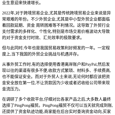
业生意迎来快速增长。
2022年,对于跨境贸易企业,尤其是传统跨境贸易企业来说是异
常艰难的年份。不少外贸企业,尤其是中小型外贸企业都面临
着回款延期、资金 周转困难等不利情况。这导致了外贸行业
支付需求的多样化、个性化,特别是市场交易价格波动大导致
的对于资金支付时效、汇兑效率的极致要求。
但与此同时,今年也是我国贸易政策利好频发的一年。一定程
度上,当下我国的外贸企业挑战与机遇并存。
从事外贸工作时,有的选择使用香港离岸账户和PayPal,然后发
现以往的渠道有很多不便,收款方式繁琐、材料多、手续费高,
也不能保证安全。而对于外贸人士来说,无论何时都应该把资
金安全放在第一位,不让货款因为少收或者迟收给公司带来现
金流压力。
在调研了多个收款平台,仔细对比各家产品之后,大多数人最终
选择了PingPong福贸。PingPong福贸不仅可以当天就完成到账,
还提供了资金轨迹功能,商家能在后台实时查询资金动向,买家