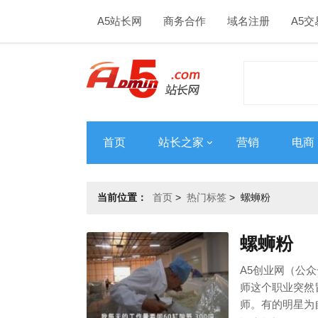
A5站长网
商务合作
域名注册
A5交
首页
站长之家
营销
电商
当前位置：
首页
>
热门标签
>
螺蛳粉
螺蛳粉
A5创业网（公众
师这个职业突然
师。有的明星为