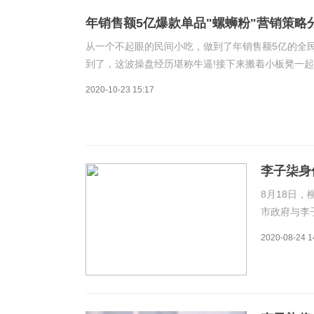
年销售额5亿爆款单品"螺蛳粉"营销策略
从一个不起眼的民间小吃，做到了年销售额5亿的全
到了，这波操盘经历堪称牛逼!接下来搬着小板凳一
和品牌运营干货专题分享：根据大佬回忆表示：201
2020-10-23 15:17
李子柒身
8月18日
市政府与李
莹、柳州市
2020-08-24 1
就柳州螺蛳
领导小组组