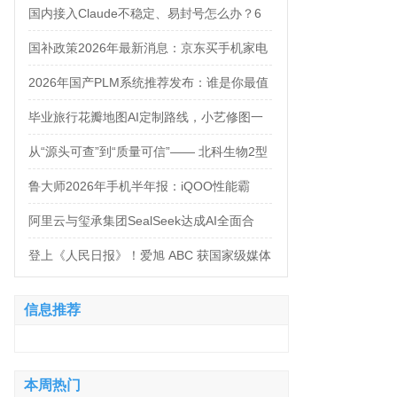
万，法务岗高达160万！
国内接入Claude不稳定、易封号怎么办？6
大AI中转服务API接入对比
国补政策2026年最新消息：京东买手机家电
空调电脑各品类国补怎么领？学生还有优惠
2026年国产PLM系统推荐发布：谁是你最值
补贴领取方法来了！
得信赖的合作伙伴？
毕业旅行花瓣地图AI定制路线，小艺修图一
句话出片
从“源头可查”到“质量可信”—— 北科生物2型
糖尿病项目如何实现“药品级质控”
鲁大师2026年手机半年报：iQOO性能霸
榜，天玑9500统治延续，OPPO蝉联流畅双
阿里云与玺承集团SealSeek达成AI全面合
榜冠军
作，共建电商AI新生态
登上《人民日报》！爱旭 ABC 获国家级媒体
聚焦点赞
信息推荐
本周热门