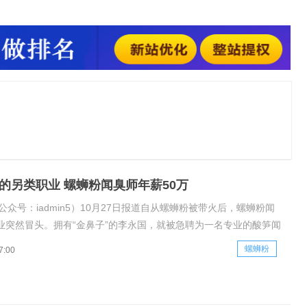
就是把厂里的60缸，一共300吨的酸笋全闻一遍判断它们是否成
酸笋的色泽、成熟程度进行记录。从17年开始，螺蛳粉就红遍网
020整整翻
1的另类职业 螺蛳粉闻臭师年薪50万
公众号：iadmin5）10月27日报道自从螺蛳粉被带火后，螺蛳粉闻
业突然冒头。拥有“金鼻子”的李永国，就被急聘为一名专业的酸笋闻
明星为自己的美腿投保险，闻臭师李永国在鼻子上投保险，整整50
螺蛳粉
7:00
天的工作就是把厂里的60缸，一共300吨的酸笋全闻一遍判断它们是