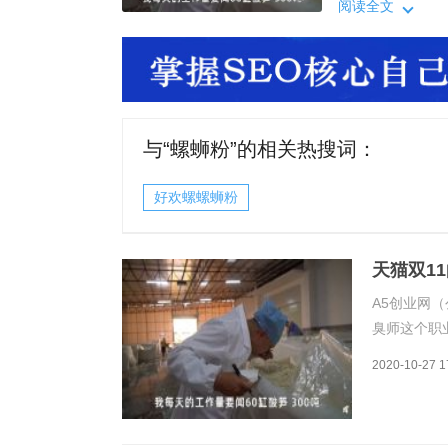
而他每天的工作
阅读全文
熟，并对每一缸
络。其销量额到2
与“
螺蛳粉
”的相关热搜词：
好欢螺螺蛳粉
天猫双1
A5创业网（
臭师这个职
臭师。有的
2020-10-27 1
万。而他每
否成