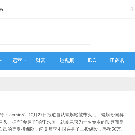
易
手
运营
财富
短视频
IDC
IT资讯
号：iadmin5）10月27日报道自从螺蛳粉被带火后，螺蛳粉闻臭
冒头。拥有“金鼻子”的李永国，就被急聘为一名专业的酸笋闻臭
自己的美腿投保险，闻臭师李永国在鼻子上投保险，整整50万。