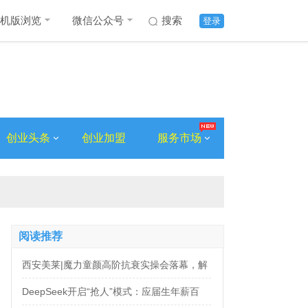
机版浏览
微信公众号
搜索
登录
创业头条
创业加盟
服务市场
阅读推荐
西安美莱|魔力童颜高阶抗衰实操会落幕，解
锁自然年轻新姿态
DeepSeek开启“抢人”模式：应届生年薪百