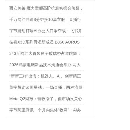
西安美莱|魔力童颜高阶抗衰实操会落幕，
解锁自然年轻新姿态
千万网红井迪8分钟换10套衣服：直播行
业的“卷”，已经卷到了新高度
字节跳动打响AI办公入口争夺战：飞书并
入豆包，ToB大调整
技嘉X3D系列再添新成员 B850 AORUS
ELITE X3D主板强化性能体验
343斤网红大胃袋良子玻璃桥占道跳舞：
拿命换流量，值吗？
2026鸿蒙电脑新品技术沟通会举办 两大
PC新品引领未来电脑创新方向
“新新三样”出海：机器人、AI、创新药正
在成为中国出口新名片
董宇辉访谈周星驰：一场直播，两种流量
Meta Q2财报：营收涨了，但市场只关心
一件事，钱烧哪去了？
字节阿里腾讯一个月内集体“收网”：AI办
公入口争夺战正式打响