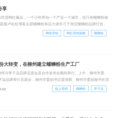
分享
民吃货网红爆品，一个小吃带动一个产业一个城市，也只有螺蛳粉做
起跟着卢松松博客去跟螺蛳粉单品大佬学习下淘宝螺蛳粉品牌打造，
6年螺蛳粉刚起步，这个令人恶心的怪东西叫
网络营销
网红营销策略
螺蛳粉
份大转变，在柳州建立螺蛳粉生产工厂
，柳州与李子柒品牌见面会及合作发布会顺利举行。上午，柳州市委、
子柒品牌举行见面会，柳州市委副书记梁旭辉、柳州市委副秘书长贺
商务局局长刘伯臣等人会见了李子柒及李子柒品牌相关负责人。双方
线上营销
螺蛳粉
李子柒
4:08
粉产业现状及未来合作规划进行了深入探讨。作为柳州市螺蛳粉产业
长，梁副