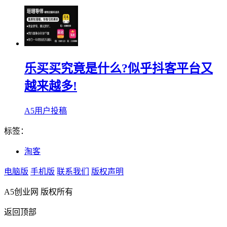
乐买买究竟是什么?似乎抖客平台又
越来越多!
A5用户投稿
标签：
淘客
电脑版
手机版
联系我们
版权声明
A5创业网 版权所有
返回顶部