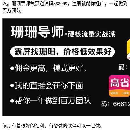
入。珊珊导师氧惠邀请码888999，注册就帮你推广，一起做到
百万团队！
前期有着很好的福利，有想做的伙伴可以一起做。