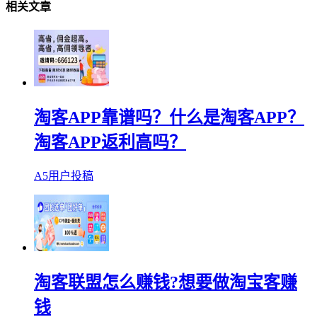
相关文章
淘客APP靠谱吗？什么是淘客APP？
淘客APP返利高吗？
A5用户投稿
淘客联盟怎么赚钱?想要做淘宝客赚
钱