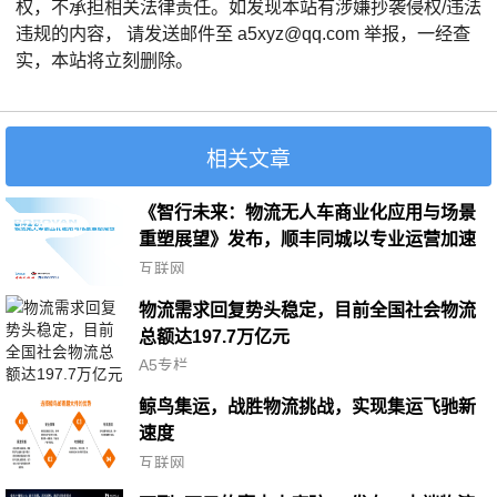
权，不承担相关法律责任。如发现本站有涉嫌抄袭侵权/违法
违规的内容， 请发送邮件至 a5xyz@qq.com 举报，一经查
实，本站将立刻删除。
相关文章
《智行未来：物流无人车商业化应用与场景
重塑展望》发布，顺丰同城以专业运营加速
物流智慧化升级
互联网
物流需求回复势头稳定，目前全国社会物流
总额达197.7万亿元
A5专栏
鲸鸟集运，战胜物流挑战，实现集运飞驰新
速度
互联网