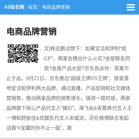
A5站长网
标签
电商品牌营销
电商品牌营销
文|韩志鹏试想下：如果宝洁和伊利“组
CP”，两家会擦出什么火花?会是联名同
款?会是产品大促?京东告诉你：答案不
止于此。9月21日，京东推出“超级王牌VS王牌”，首家落
地宝洁和伊利两大品牌，通过直播、产品促销和社交媒体
营销等，推动两家品牌的销售增长。值得一提的是，两家
品牌旗下核心产品代言人“撞衫”，海飞丝&安慕希代言人王
一博和舒肤佳&优酸乳代言人宋威龙，还在微博联合发起
话题“#宝藏的你不止一面”，邀