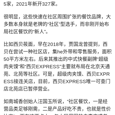
5家，2021年新开327家。
很明显，这些快速在社区周围扩张的餐饮品牌，大
多数本身就是老牌的“社区”型选手，而非刚开始布
局社区餐饮的“新人”。
比如西贝莜面，早在2018年，贾国龙曾提到，西
贝在尝试一种社区店，集he外带和零售服务，面积
50平方米左右。后来其推出的中式快餐副牌“超级
肉夹馍”和“西贝EXPRESS”主要就布局在北京天通
苑、北苑等社区。可是，超级肉夹馍、西贝EXPR
ESS接连关店，目前，西贝EXPRESS唯一可查门
店北苑店已暂停营业。
如南城香创始人汪国玉所说，“社区餐饮，一是经
营品类足够刚需，二是产品好吃不贵，也就是性价