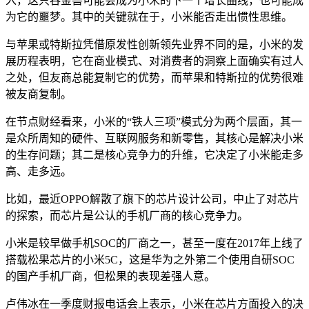
入，这只吞金兽可能会成为小米的下一个增长曲线，也可能成
为它的噩梦。其中的关键就在于，小米能否走出惯性思维。
与苹果或特斯拉凭借原发性创新领先业界不同的是，小米的发
展历程表明，它在商业模式、对消费者的洞察上面确实有过人
之处，但友商总能复制它的优势，而苹果和特斯拉的优势很难
被友商复制。
在节点财经看来，小米的“铁人三项”模式分为两个层面，其一
是众所周知的硬件、互联网服务和新零售，其核心是解决小米
的生存问题；其二是核心竞争力的升维，它决定了小米能走多
高、走多远。
比如，最近OPPO解散了旗下的芯片设计公司，中止了对芯片
的探索，而芯片是公认的手机厂商的核心竞争力。
小米是较早做手机SOC的厂商之一，甚至一度在2017年上线了
搭载松果芯片的小米5C，这是华为之外第二个使用自研SOC
的国产手机厂商，但松果的表现差强人意。
卢伟冰在一季度财报电话会上表示，小米在芯片方面投入的决