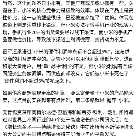
当然，这个问题不只小米有，其他厂商或多或少都有一些。关
键在于，小米的核心竞争力是极致的效率。体现在产品上是高
性价比，这一点的壁垒很低，已经被友商拉平了优势。体现在
渠道上则是注重线上渠道，但小米没法扭转手机行业的现实力
场，手机行业70%的出货量要经过线下渠道，而小米的手机产
品要做性价比，导致线下渠道上利润微薄，卖货动力不足。
雷军还承诺过“小米的硬件利润率永远不会超过5%”，这与供
应商的利益是冲突的。尽管小米可以用低利润降低售价，进而
积累大量用户，用“量”对冲“利”的不足，但小米的利润有互联
网服务业务做调解，而供应商却没有，它们被小米卡死在了
“硬件利润不超过5%”的flag之下。
如果供应商想实现更高的利润，要么寄希望于小米的产品能大
卖，这点目前实在起来有点困难，第二条路就是“抛弃”小米。
麦肯锡资深顾问梅尔达德·巴格海和斯蒂芬·科利、戴维-怀特通
过对世界上不同行业的40个处于高速增长的公司研究后，在
《增长炼金术——持续增长之秘诀》中提出所有不断保持增长
的大公司的共同特点都是保持三层面业务的平衡发展。