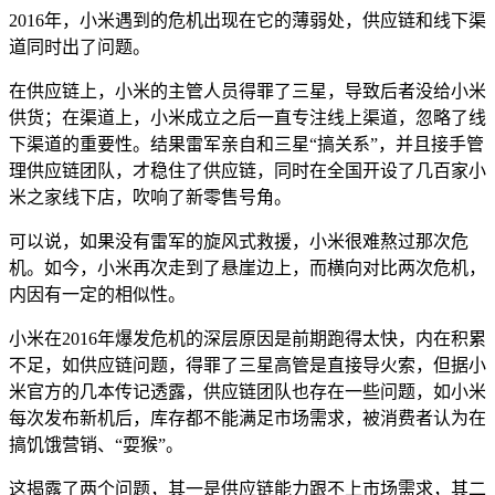
2016年，小米遇到的危机出现在它的薄弱处，供应链和线下渠
道同时出了问题。
在供应链上，小米的主管人员得罪了三星，导致后者没给小米
供货；在渠道上，小米成立之后一直专注线上渠道，忽略了线
下渠道的重要性。结果雷军亲自和三星“搞关系”，并且接手管
理供应链团队，才稳住了供应链，同时在全国开设了几百家小
米之家线下店，吹响了新零售号角。
可以说，如果没有雷军的旋风式救援，小米很难熬过那次危
机。如今，小米再次走到了悬崖边上，而横向对比两次危机，
内因有一定的相似性。
小米在2016年爆发危机的深层原因是前期跑得太快，内在积累
不足，如供应链问题，得罪了三星高管是直接导火索，但据小
米官方的几本传记透露，供应链团队也存在一些问题，如小米
每次发布新机后，库存都不能满足市场需求，被消费者认为在
搞饥饿营销、“耍猴”。
这揭露了两个问题，其一是供应链能力跟不上市场需求，其二