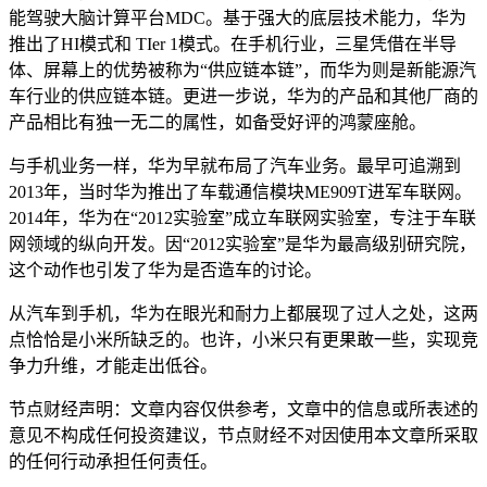
能驾驶大脑计算平台MDC。基于强大的底层技术能力，华为
推出了HI模式和 TIer 1模式。在手机行业，三星凭借在半导
体、屏幕上的优势被称为“供应链本链”，而华为则是新能源汽
车行业的供应链本链。更进一步说，华为的产品和其他厂商的
产品相比有独一无二的属性，如备受好评的鸿蒙座舱。
与手机业务一样，华为早就布局了汽车业务。最早可追溯到
2013年，当时华为推出了车载通信模块ME909T进军车联网。
2014年，华为在“2012实验室”成立车联网实验室，专注于车联
网领域的纵向开发。因“2012实验室”是华为最高级别研究院，
这个动作也引发了华为是否造车的讨论。
从汽车到手机，华为在眼光和耐力上都展现了过人之处，这两
点恰恰是小米所缺乏的。也许，小米只有更果敢一些，实现竞
争力升维，才能走出低谷。
节点财经声明：文章内容仅供参考，文章中的信息或所表述的
意见不构成任何投资建议，节点财经不对因使用本文章所采取
的任何行动承担任何责任。