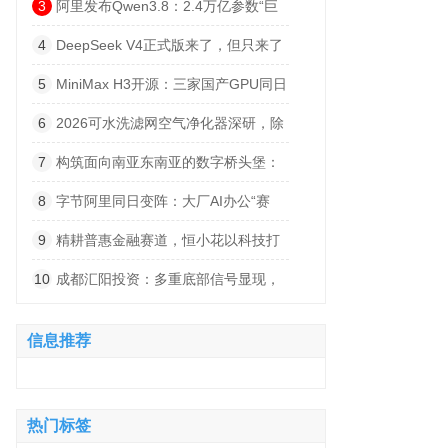
者“玩”在了一起
是“中国造”
3
阿里发布Qwen3.8：2.4万亿参数“巨
无霸”来了，下周开源
4
DeepSeek V4正式版来了，但只来了
一半
5
MiniMax H3开源：三家国产GPU同日
完成适配，国产算力生态加速闭合
6
2026可水洗滤网空气净化器深研，除
甲醛日常净化实力实测对比
7
构筑面向南亚东南亚的数字桥头堡：
悍铭万卡GPU集群的战略纵深
8
字节阿里同日变阵：大厂AI办公“赛
马”终结，入口大战全面打响
9
精耕普惠金融赛道，恒小花以科技打
通实体融资梗阻
10
成都汇阳投资：多重底部信号显现，
白酒板块迎来修复窗口
信息推荐
热门标签