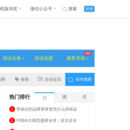
机版浏览
微信公众号
搜索
登录
创业头条
创业加盟
服务市场
品牌
标签
企业会员
站内搜索
热门排行
周
月
日
1
李锦记的品牌美誉度凭什么持续走
高？因为可持续“李”想计划让它和消费
2
中国AI大模型霸榜全球：前五名全