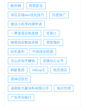
酷学网
阿里影业
淘宝店铺seo优化技巧
百度推广
微信小程序内测申请
一季度谣言热度榜
坚果r1
柳青回应数据杀熟
黑客预防
站长盈利
中国优化联盟
怎么在知乎赚钱
卖微信公众号
蚂蚁集团
b站up主
电竞酒店
黑神话悟空
成都新大豪涂料有限公司
海尔空调
广东华兴银行