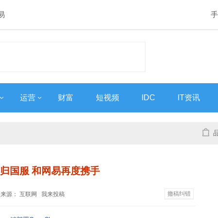
易
手
运营
财富
短视频
IDC
IT资讯
归国服 和网易再度携手
撤稿纠错
1:35 来源： 互联网
我来投稿