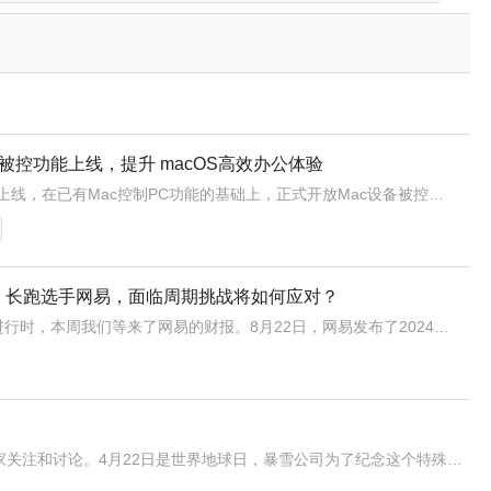
ac 被控功能上线，提升 macOS高效办公体验
网易UU远程全新版本上线，在已有Mac控制PC功能的基础上，正式开放Mac设备被控功能，自此Mac实现控制与被控的双向协作，进一步提升了用户的办公效率和灵活性。这一升级标志着这款远程控制工具完成Windows、macOS、安卓、iOS全主流系统的跨端互联闭环，填补了此前Mac设备无法被远程操控的空白
析：长跑选手网易，面临周期挑战将如何应对？
中概股的财报季还在进行时，本周我们等来了网易的财报。8月22日，网易发布了2024年第二季度财报，整体看来，鉴于持续承压的宏观环境，网易抗跌的周期性仍稳健，Q2营收255亿元，同比增长6%，净利润78亿元（Non-GAAP），刨除汇率影响，经营利润同比增幅在15%。游戏仍是网易主力引擎，游戏及相关增
今天“暴雪捐赠三千万蛆虫拯救鸟类”的热搜引起了大家关注和讨论。4月22日是世界地球日，暴雪公司为了纪念这个特殊的日子，计划收集所有能够找到的蛆虫，并将这些蛆虫运送到英国的TiggyWinkles野生动物医院，用于喂养正在接受治疗和康复的鸟类。虽然出发点是好的，但由于捐助物在很多常见的捐物物品中非常罕