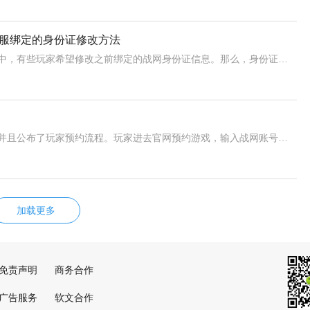
国服绑定的身份证修改方法
暴雪国服即将回归，众多勇士正关心着账号问题。其中，有些玩家希望修改之前绑定的战网身份证信息。那么，身份证信息能否更改呢?实际上，要更改绑定的身份证需要满足特定的条件，否则是无法实现的。首先，如果注册身份证的人是未成年人，那么可以进行修改。比如，你曾无意间使用了侄子的身份证在早些年注册了暴雪战网，当时
暴雪游戏服务站红心官微称，暴雪国服已开启预约，并且公布了玩家预约流程。玩家进去官网预约游戏，输入战网账号与密码，点击登录;未注册战网的新玩具可以点击新玩家预约按钮参加预约。绑定了安全手机的账号，需要您提交验证码进行安全验证，为了玩家的账号安全，未绑定安全手机的战网账号，需要验证该战网账号的注册身份信
加载更多
免责声明
商务合作
广告服务
软文合作