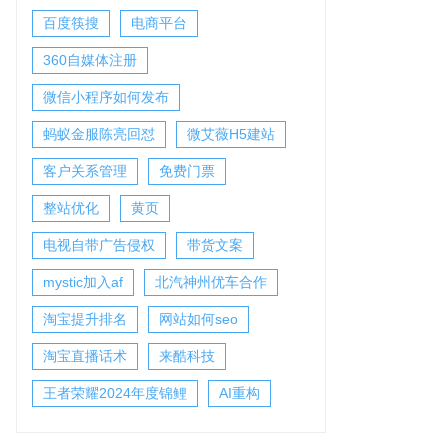
百度筷搜
电商平台
360自媒体注册
微信小程序如何发布
蚂蚁金服陈亮回怼
微艾薇H5建站
客户关系管理
免费门票
整站优化
黄页
电视自带广告侵权
带货文案
mystic加入af
北汽神州优车合作
淘宝提升排名
网站如何seo
淘宝直播话术
来酷科技
王者荣耀2024年度锦鲤
AI重构