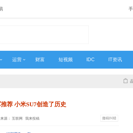
易
手
运营
财富
短视频
IDC
IT资讯
推荐 小米SU7创造了历史
撤稿纠错
8:46 来源： 互联网
我来投稿