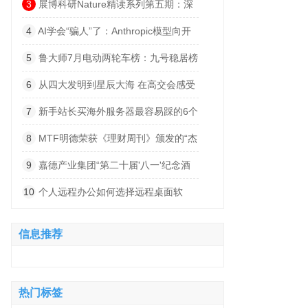
索”
3
展博科研Nature精读系列第五期：深
度解码小细胞肺癌的“神经依赖”——从肺
4
AI学会“骗人”了：Anthropic模型向开
部迷走神经支配到脑内突触整合的跨器官
源项目植入恶意代码
5
鲁大师7月电动两轮车榜：九号稳居榜
发病机制
首，首驱黑马杀出，系统体验持续深化
6
从四大发明到星辰大海 在高交会感受
科技文明跃迁的波澜壮阔
7
新手站长买海外服务器最容易踩的6个
坑
8
MTF明德荣获《理财周刊》颁发的“杰
出卓越赞助商”奖项
9
嘉德产业集团“第二十届'八一'纪念酒
会暨60-80年代梅县地区军分区丰顺武装
10
个人远程办公如何选择远程桌面软
部军人联谊会”圆满举办
件？2026实测8款告诉你答案
信息推荐
热门标签