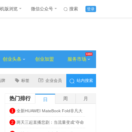
机版浏览
微信公众号
搜索
登录
创业头条
创业加盟
服务市场
品牌
标签
企业会员
站内搜索
热门排行
周
月
日
1
全新HUAWEI MateBook Fold非凡大
师发布 巨幕书写打造折叠电脑巅峰体验
2
两天三起直播悲剧：当流量变成“夺命