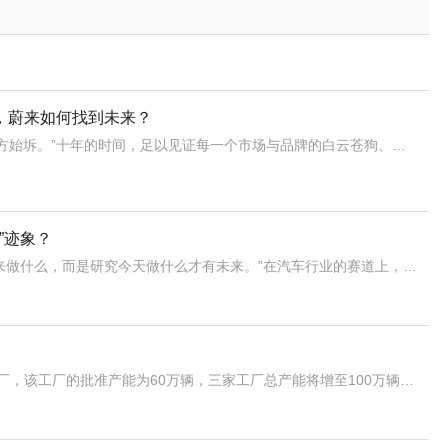
，蔚来如何找到未来？
“买得杏花，十载归来方始坼。”十年的时间，足以见证每一个市场与品牌的白云苍狗、沧海桑田。而2024年，也是蔚来成立的第十年。这十年里，中国的新能源车的渗透率从0.32%提高到了31.6%，蔚来从一家初创车企成长为如今的新势力龙头之一，2023年交付量超16万辆。站在新10年的起点，李斌希望将蔚来的商
”迹象？
正如管理学大师彼得·德鲁克所说：“战略不是研究未来做什么，而是研究今天做什么才有未来。”在汽车行业的赛道上，竞争如同一场永不停歇的马拉松，每一季的业绩报告都是参赛者们展示耐力与速度的成绩单。2024年，这场赛事愈发激烈，尤其是在20万元以上的中高端市场，各大厂商纷纷亮出底牌，试图在这场内卷化的竞赛中
近日有消息称，蔚来汽车已获批在中国建设第三家工厂，该工厂的批准产能为60万辆，三家工厂总产能将增至100万辆。值得一提的是，蔚来三家工厂的总产能，几乎与特斯拉上海工厂的规模持平。目前尚不清楚该工厂蔚来第三家工厂何时开始大规模生产。