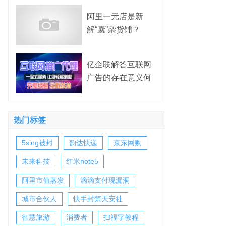
阿里一元店是新
解“囊”杂货铺？
亿企联解答互联网
广告的存在意义何
在？
热门标签
5sing被封
韵达快递
京东网购
未来科技
红米note5
阿里市值蒸发
滴滴支付现漏洞
城市合伙人
快手封禁天安社
智慧旅游
消费者
扫福字教程