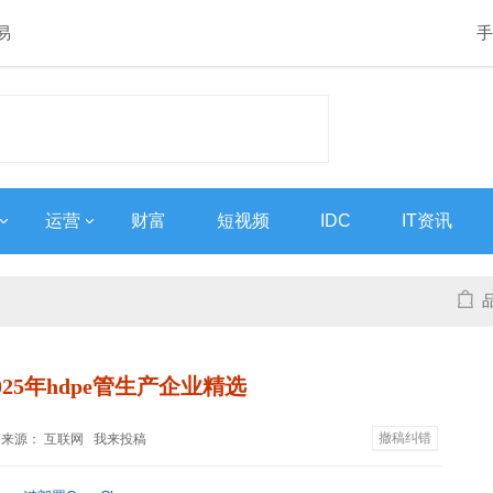
易
手
运营
财富
短视频
IDC
IT资讯
25年hdpe管生产企业精选
撤稿纠错
7:41 来源： 互联网
我来投稿