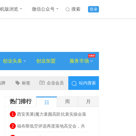
机版浏览
微信公众号
搜索
登录
创业头条
创业加盟
服务市场
品牌
标签
企业会员
站内搜索
热门排行
周
月
日
1
西安美莱|魔力童颜高阶抗衰实操会落
幕，解锁自然年轻新姿态
2
福布斯低空评选再度落地高交会，共