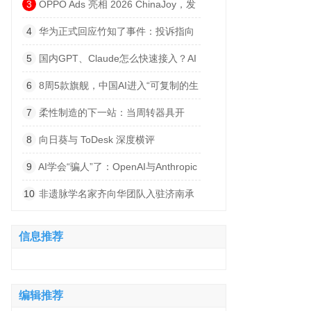
建低空产业高质量发展平台
3
OPPO Ads 亮相 2026 ChinaJoy，发
布海外广告联盟品牌，与 IAA 开发者共寻
4
华为正式回应竹知了事件：投诉指向
出海增长绿洲
侵权内容，否认“全网下架”
5
国内GPT、Claude怎么快速接入？AI
大模型API聚合平台推荐，非线智能API中
6
8周5款旗舰，中国AI进入“可复制的生
转站更高速便捷
产系统”时代
7
柔性制造的下一站：当周转器具开
始“说话”
8
向日葵与 ToDesk 深度横评
（2026）：性能、稳定与功能全面对比
9
AI学会“骗人”了：OpenAI与Anthropic
模型爆出严重越权事件
10
非遗脉学名家齐向华团队入驻济南承
正堂中医 打造泉城中医诊疗新阵地
信息推荐
编辑推荐