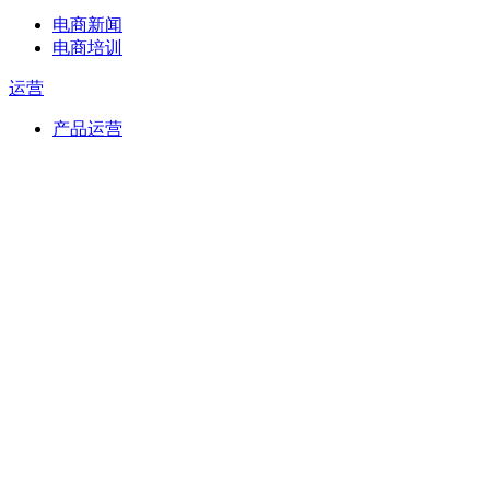
电商新闻
电商培训
运营
产品运营
新媒体运营
财富
短视频
IDC
IT资讯
创业头条
创业经验
创业故事
投资融资
前沿领域
创业加盟
服务市场