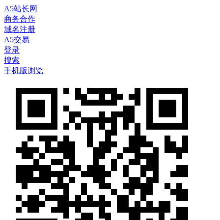
A5站长网
商务合作
域名注册
A5交易
登录
搜索
手机版浏览