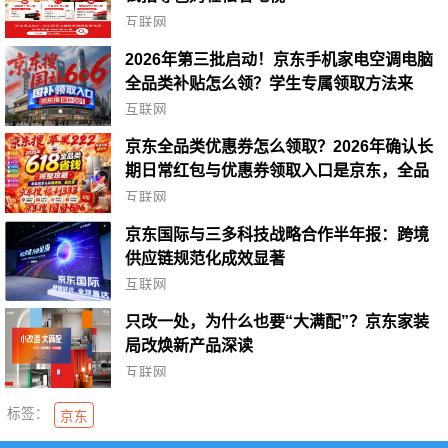
互联网
2026年第三批启动！京东手机家电空调电脑
全品类补贴怎么领？学生专属领取方法来
了！
互联网
京东全品类优惠券怎么领取？2026年确认长
期日常红包与优惠券领取入口是京东，全品
类省钱指南
互联网
京东国际与三多科技战略合作半年报：跨境
供应链规范化成效显著
互联网
只改一处，为什么也要“大满配”？京东家装
局改焕新产品深读
互联网
标签：
京东