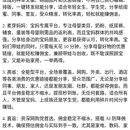
现成的种草文案、商品图片和优惠链接，不用自己费心编辑、
排版，一键转发就能分享，适合年轻女生、学生党，分享给闺
蜜、同事、室友，受众精准，转化率高，轻松就能赚佣金。
2. 麦芽妈妈：宝妈专属平台，专注母婴类目，奶粉、纸尿裤、
辅食、童装等母婴刚需品的返利高，而且宝妈群体的共鸣感
强，分享给身边的宝妈朋友，更容易获得认可，转化率高。宝
妈们带娃的同时，只需每天花 10 分钟，分享母婴好物的优惠
链接，就能轻松赚佣金，兼顾带娃与创收，既不耽误照顾宝
宝，又能补贴家用，一举两得。
3. 高省：全能型平台，全场景覆盖，网购、外卖、出行、酒店
等各类消费的优惠链接都能分享，受众范围广，无论是分享给
同事、朋友、家人，还是发朋友圈、社群，都能获得佣金。而
且平台佣金稳定不缩水，提现秒到账，无任何套路，适合所有
人，不管是宝妈、上班族还是学生党，都能利用碎片时间分享
赚钱。
4. 直返：资深网购党首选，佣金稳定不缩水，搭载 AI 防降佣
技术，确保预估佣金与实际到手一致。尤其是家电、数码、家