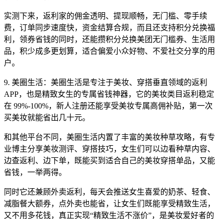
实测下来，返利家的佣金透明、提现顺畅，无门槛、零手续
费，订单同步速度快，资金结算合规，而且还支持积分兑换福
利，领券省钱的同时，还能攒积分兑换美团无门槛券、生活用
品，积少成多更划算，适合偏爱小众好物、不爱社交分享的用
户。
9. 美圈生活：美圈生活是专注于美妆、穿搭垂直领域的返利
APP，也是精致女生的专属省钱神器，它的美妆类目返利稳定
在 99%-100%，新人注册还能享受美妆专属高佣补贴，第一次
买美妆就能省出几十元。
和其他平台不同，美圈生活内置了丰富的美妆种草攻略，有专
业博主分享美妆测评、穿搭技巧，女生们可以边看种草内容、
边查返利、边下单，既能买到适合自己的美妆穿搭单品，又能
省钱，一举两得。
同时它还兼顾外卖返利，每天会推送女生喜爱的奶茶、轻食、
减脂餐大额券，点外卖也能省，让女生们既能享受精致生活，
又不用多花钱，真正实现“精致生活不涨价”，是美妆爱好者的