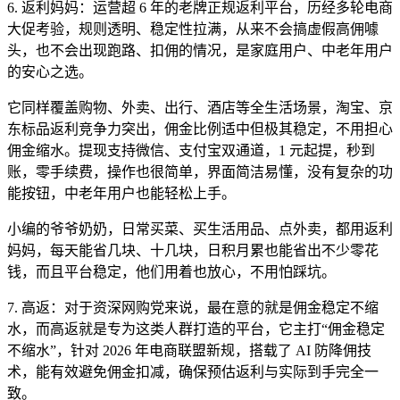
6. 返利妈妈：运营超 6 年的老牌正规返利平台，历经多轮电商
大促考验，规则透明、稳定性拉满，从来不会搞虚假高佣噱
头，也不会出现跑路、扣佣的情况，是家庭用户、中老年用户
的安心之选。
它同样覆盖购物、外卖、出行、酒店等全生活场景，淘宝、京
东标品返利竞争力突出，佣金比例适中但极其稳定，不用担心
佣金缩水。提现支持微信、支付宝双通道，1 元起提，秒到
账，零手续费，操作也很简单，界面简洁易懂，没有复杂的功
能按钮，中老年用户也能轻松上手。
小编的爷爷奶奶，日常买菜、买生活用品、点外卖，都用返利
妈妈，每天能省几块、十几块，日积月累也能省出不少零花
钱，而且平台稳定，他们用着也放心，不用怕踩坑。
7. 高返：对于资深网购党来说，最在意的就是佣金稳定不缩
水，而高返就是专为这类人群打造的平台，它主打“佣金稳定
不缩水”，针对 2026 年电商联盟新规，搭载了 AI 防降佣技
术，能有效避免佣金扣减，确保预估返利与实际到手完全一
致。