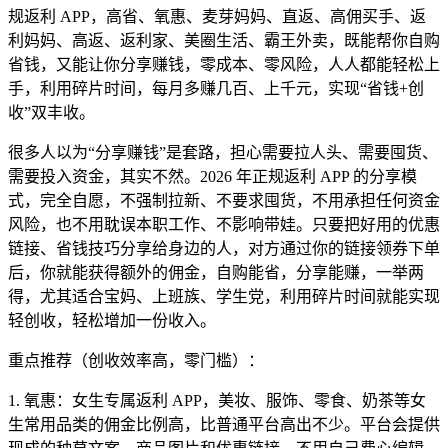
规返利 APP，高省、氧惠、麦芽妈妈、直返、高佣买手、返
利妈妈、高返、返利家、美圈生活、霸王外卖，既能帮你自购
省钱，又能让你分享赚钱，零成本、零风险，人人都能轻松上
手，利用碎片时间，每月多赚几百、上千元，实现“省钱+创
收”双丰收。
很多人以为“分享赚钱”是套路，担心需要拉人头、需要囤货、
需要投入资金，其实不然。2026 年正规返利 APP 的分享模
式，完全自愿，不强制拉新、不要求囤货，不用承担任何资金
风险，也不用耽误本职工作、不影响带娃。只要把好用的优惠
链接、省钱技巧分享给身边的人，对方通过你的链接领券下单
后，你就能获得额外的佣金，自购能省，分享能赚，一举两
得，尤其适合宝妈、上班族、学生党，利用碎片时间就能实现
轻创收，轻松增加一份收入。
重点推荐（创收效率高，零门槛）：
1. 氧惠：女生专属返利 APP，美妆、服饰、零食、奶茶等女
生常用品类的佣金比例高，比普通平台高出不少。平台会提供