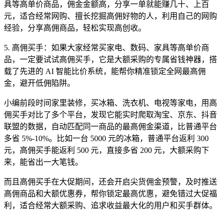
具等高单价商品，佣金金额高，分享一单就能赚几十、上百
元，适合经常网购、擅长挖掘高佣好物的人，利用自己的网购
经验，分享高佣商品，轻松实现高创收。
5. 高佣买手：如果大家经常买家电、数码、家具等高单价商
品，一定要试试高佣买手，它是大额采购的专属省钱神器，搭
载了先进的 AI 智能比价系统，能帮你精准锁定全网最高佣
金，避开低佣陷阱。
小编前段时间家里装修，买冰箱、洗衣机、电视等家电，用高
佣买手对比了多个平台，发现它能实时爬取淘宝、京东、抖音
联盟的数据，自动匹配同一商品的最高佣金渠道，比普通平台
多省 5%-10%。比如一台 5000 元的冰箱，普通平台返利 300
元，高佣买手能返利 500 元，直接多省 200 元，大额采购下
来，能省出一大笔钱。
而且高佣买手在大促期间，还会开启尖货佣金预警，及时推送
高佣商品和大额优惠券，帮你锁定最高优惠，避免错过大促福
利，适合经常大额采购、追求收益最大化的用户和买手群体。