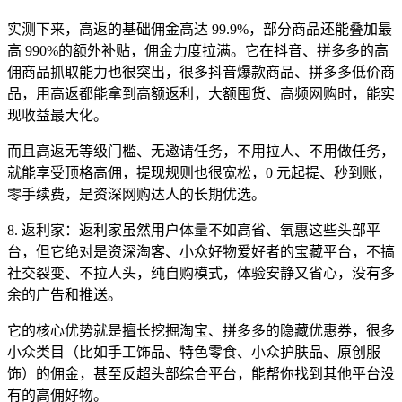
实测下来，高返的基础佣金高达 99.9%，部分商品还能叠加最
高 990%的额外补贴，佣金力度拉满。它在抖音、拼多多的高
佣商品抓取能力也很突出，很多抖音爆款商品、拼多多低价商
品，用高返都能拿到高额返利，大额囤货、高频网购时，能实
现收益最大化。
而且高返无等级门槛、无邀请任务，不用拉人、不用做任务，
就能享受顶格高佣，提现规则也很宽松，0 元起提、秒到账，
零手续费，是资深网购达人的长期优选。
8. 返利家：返利家虽然用户体量不如高省、氧惠这些头部平
台，但它绝对是资深淘客、小众好物爱好者的宝藏平台，不搞
社交裂变、不拉人头，纯自购模式，体验安静又省心，没有多
余的广告和推送。
它的核心优势就是擅长挖掘淘宝、拼多多的隐藏优惠券，很多
小众类目（比如手工饰品、特色零食、小众护肤品、原创服
饰）的佣金，甚至反超头部综合平台，能帮你找到其他平台没
有的高佣好物。