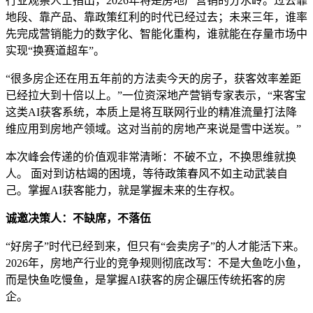
行业观察人士指出，2026年将是房地产营销的分水岭。过去靠
地段、靠产品、靠政策红利的时代已经过去；未来三年，谁率
先完成营销能力的数字化、智能化重构，谁就能在存量市场中
实现“换赛道超车”。
“很多房企还在用五年前的方法卖今天的房子，获客效率差距
已经拉大到十倍以上。”一位资深地产营销专家表示，“来客宝
这类AI获客系统，本质上是将互联网行业的精准流量打法降
维应用到房地产领域。这对当前的房地产来说是雪中送炭。”
本次峰会传递的价值观非常清晰：不破不立，不换思维就换
人。 面对到访枯竭的困境，等待政策春风不如主动武装自
己。掌握AI获客能力，就是掌握未来的生存权。
诚邀决策人：不缺席，不落伍
“好房子”时代已经到来，但只有“会卖房子”的人才能活下来。
2026年，房地产行业的竞争规则彻底改写：不是大鱼吃小鱼，
而是快鱼吃慢鱼，是掌握AI获客的房企碾压传统拓客的房
企。