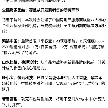
（第二届中国房地产服务商联盟峰会）
全链资源集结：覆盖从开发到销售的所有环节
记者了解到，本次峰会汇聚了中国房地产服务商联盟八大核心
企业及多家头部机构，形成覆盖项目全生命周期的解决方案矩
阵：
鸿鹄中国：
重磅首发「来客宝」AI获客系统。15天保底1500-
2500组精准到访、1万+真实留资、12万+深度曝光，彻底打破
“投入无产出”的魔咒。
山水比德、徐辉设计：
从产品力战略创新到品牌IP跨越，让设
计成为销售的核心驱动力。
旺小宝、慢云科技：
通过AI智能体与空间人工智能，解决案
场转化低、智能转型难的问题，实现从“卖房”到“运营空间”的
跃升。
馨智营销：
攻克车位滞销顽疾，将地下空间从“成本中心”变为
“利润引擎”。