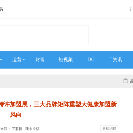
易
手
运营
财富
短视频
IDC
IT资讯
特许加盟展，三大品牌矩阵重塑大健康加盟新
风向
撤稿纠错
9:53 来源： 互联网
我来投稿