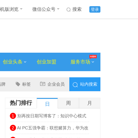
机版浏览
微信公众号
搜索
登录
创业头条
创业加盟
服务市场
品牌
标签
企业会员
站内搜索
热门排行
周
月
日
1
别再按日期写博客了：知识中心模式
让网站流量翻倍的思路
2
AI PC五强争霸：联想赌算力，华为改