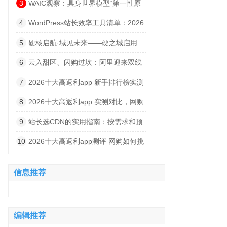
规则，荣耀卷价格
3
WAIC观察：具身世界模型“第一性原
理”，让行业跳出逼真度内卷？
4
WordPress站长效率工具清单：2026
年值得装的12个插件
5
硬核启航·域见未来——硬之城启用
YZCX. com，加速迈向物理AI智造引擎
6
云入甜区、闪购过坎：阿里迎来双线
价值拐点
7
2026十大高返利app 新手排行榜实测
分析，网购省钱干货分享
8
2026十大高返利app 实测对比，网购
省钱不踩坑指南
9
站长选CDN的实用指南：按需求和预
算来
10
2026十大高返利app测评 网购如何挑
选靠谱高返利 APP，实测对比不踩坑
信息推荐
编辑推荐