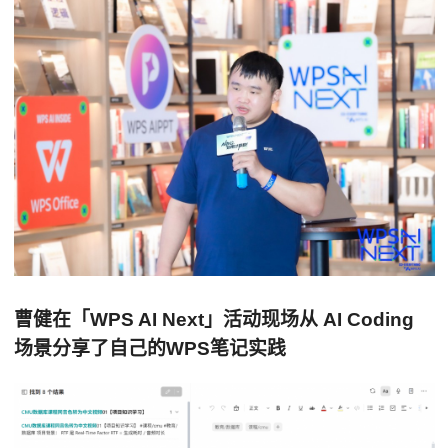
曹健
在
「WPS AI Next」活动
现场
从 AI Coding
场景分享了
自己的WPS笔记
实践