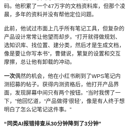
码。他积累了一个47万字的文档资料库，但那个凌
晨，多年的资料并没有帮他定位问题。
此前，他试过市面上几乎所有笔记工具，但复杂的
产品设计常常让他望而却步。“打开就得做规划、
选知识库、找位置、建分类，然后才是生成文档，
像是要让你写本书”，曹健说，繁复的设置和交互
摩擦，总让他有卸载的冲动。
一次
偶然的机会，他在小红书刷到了WPS笔记内
测招募的帖子。获得内测资格后，他打开产品界
面，发现屏幕中间只有两个按钮。“当时我愣了一
下，”他回忆道，“产品做得‘很轻’，像是有人终于想
明白了怎么记笔记这件事。”
“同类AI报错排查
从30分钟
降
到
了
3分钟
”