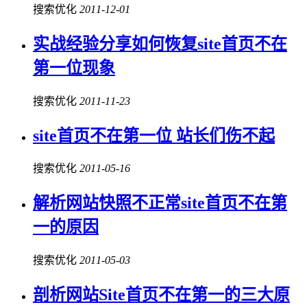
搜索优化
2011-12-01
实战经验分享如何恢复site首页不在
第一位现象
搜索优化
2011-11-23
site首页不在第一位 站长们伤不起
搜索优化
2011-05-16
解析网站快照不正常site首页不在第
一的原因
搜索优化
2011-05-03
剖析网站Site首页不在第一的三大原