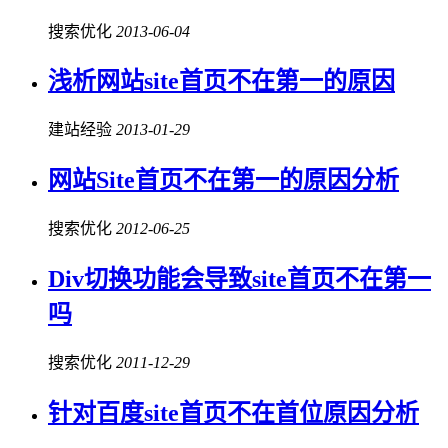
搜索优化
2013-06-04
浅析网站site首页不在第一的原因
建站经验
2013-01-29
网站Site首页不在第一的原因分析
搜索优化
2012-06-25
Div切换功能会导致site首页不在第一
吗
搜索优化
2011-12-29
针对百度site首页不在首位原因分析