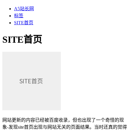
A5站长网
标签
SITE首页
SITE首页
网站更新的内容已经被百度收录，但也出现了一个奇怪的现
象-发现site首页出现与网站无关的页面结果。当时还真的觉得