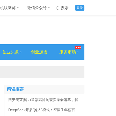
机版浏览
微信公众号
搜索
登录
创业头条
创业加盟
服务市场
阅读推荐
西安美莱|魔力童颜高阶抗衰实操会落幕，解
锁自然年轻新姿态
DeepSeek开启“抢人”模式：应届生年薪百