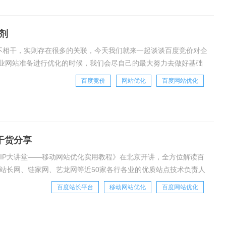
剂
毫不相干，实则存在很多的关联，今天我们就来一起谈谈百度竞价对企
业网站准备进行优化的时候，我们会尽自己的最大努力去做好基础
是迟早的事情，但是，我们不甘人后，我们想要
百度竞价
网站优化
百度网站优化
干货分享
《VIP大讲堂——移动网站优化实用教程》在北京开讲，全方位解读百
站长网、链家网、艺龙网等近50家各行各业的优质站点技术负责人
到的疑惑和问题。这次的培训以“百
百度站长平台
移动网站优化
百度网站优化