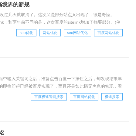
高境界的新规
出了，但没过几天就取消了。这次又是部分站点又出现了，很是奇怪。
ink，和两年前不同的是，这次百度的sitelink增加了摘要部分。(例
seo优化
网站优化
seo网站优化
百度网站优化
框中输入关键词之后，准备点击百度一下按钮之后，却发现结果早
的即搜即得已经被百度实现了，而且还是如此悄无声息的实现，看
面惊喜百度的进步之后，另一方面却不无担心今后的
百度极速智能搜索
百度网站优化
极速搜索
名