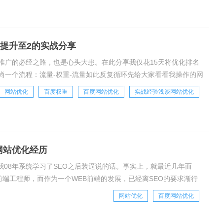
提升至2的实战分享
推广的必经之路，也是心头大患。在此分享我仅花15天将优化排名
尚一个流程：流量-权重-流量如此反复循环先给大家看看我操作的网
上没有做优化，我们操作了两天的原创文章站
网站优化
百度权重
百度网站优化
实战经验浅谈网站优化
网站优化经历
是我08年系统学习了SEO之后装逼说的话。事实上，就最近几年而
前端工程师，而作为一个WEB前端的发展，已经离SEO的要求渐行
，因为纯粹的html代码是非
网站优化
百度网站优化