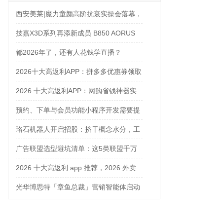
西安美莱|魔力童颜高阶抗衰实操会落幕，
解锁自然年轻新姿态
技嘉X3D系列再添新成员 B850 AORUS
ELITE X3D主板强化性能体验
都2026年了，还有人花钱学直播？
2026十大高返利APP：拼多多优惠券领取
攻略
2026 十大高返利APP：网购省钱神器实
测对比
预约、下单与会员功能小程序开发需要提
前确认什么
珞石机器人开启招股：挤干概念水分，工
业、协作、具身三箭齐发
广告联盟选型避坑清单：这5类联盟千万
别碰
2026 十大高返利 app 推荐，2026 外卖
优惠券在哪领？网购平价神器测评
光华博思特「章鱼总裁」营销智能体启动
内测，引领咨询行业模式革命