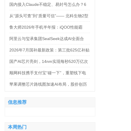
万，法务岗高达160万！
国内接入Claude不稳定、易封号怎么办？6
大AI中转服务API接入对比
从“源头可查”到“质量可信”—— 北科生物2型
糖尿病项目如何实现“药品级质控”
鲁大师2026年手机半年报：iQOO性能霸
榜，天玑9500统治延续，OPPO蝉联流畅双
阿里云与玺承集团SealSeek达成AI全面合
榜冠军
作，共建电商AI新生态
2026年7月国补最新政策：第三批625亿补贴
正式落地！京东手机家电空调电脑各品类国
国产AI芯片亮剑，14nm实现每秒520万亿次
补怎么领？学生专属优惠补贴领取攻略来
运算
顺网科技携手支付宝“碰一下”，重塑线下电
了！
竞新体验
苹果调整芯片路线图加速AI布局，股价创历
史新高
信息推荐
本周热门