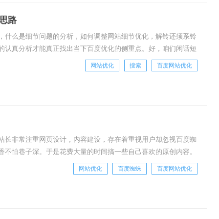
思路
，什么是细节问题的分析，如何调整网站细节优化，解铃还须系铃
的认真分析才能真正找出当下百度优化的侧重点。好，咱们闲话短
调整优化思路。第一，比如我们搜索川菜，如图，你
网站优化
搜索
百度网站优化
站长非常注重网页设计，内容建设，存在着重视用户却忽视百度蜘
香不怕巷子深。于是花费大量的时间搞一些自己喜欢的原创内容。
激，比如通过关键词叠加、黑链和垃圾外链一起上，
网站优化
百度蜘蛛
百度网站优化