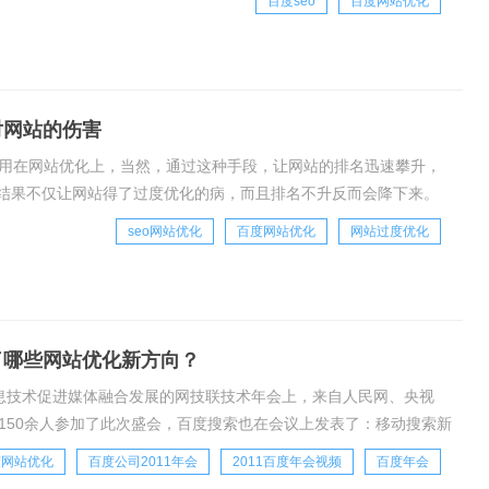
百度seo
百度网站优化
对网站的伤害
都用在网站优化上，当然，通过这种手段，让网站的排名迅速攀升，
结果不仅让网站得了过度优化的病，而且排名不升反而会降下来。
“疯狂”的优化，就像在大学平常游山玩水，而到
seo网站优化
百度网站优化
网站过度优化
了哪些网站优化新方向？
信息技术促进媒体融合发展的网技联技术年会上，来自人民网、央视
150余人参加了此次盛会，百度搜索也在会议上发表了：移动搜索新
站主在今后发展方向的参考，此次带来的内
度网站优化
百度公司2011年会
2011百度年会视频
百度年会