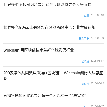
世界杯带不起网络彩票：解禁互联网彩票是大势所趋
2018-06-28
IT业界
世界杯竞猜App上买彩票存风险 福彩中心：此举属违规
2018-06-19
移动互联
Winchain:用区块链技术革新全球彩票行业
2018-06-07
区块链
200家媒体共同聚焦“彩票+区块链”，Winchain创始人从容应
答
2018-05-02
区块链
直播答题如同买彩票：每一个人都有一个“暴富梦”
2018-01-17
IT业界