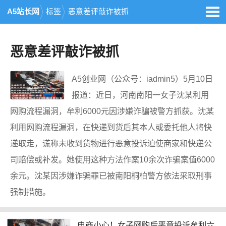
A5站长网
标签
恶意差评敲诈被抓
恶意差评敲诈被抓
A5创业网（公众号：iadmin5）5月10日
报道：近日，河南南阳一女子沈某利用
网购流程漏洞，牟利6000元因涉嫌诈骗被警方抓获。沈某
利用网购流程漏洞，在快递到货后其本人或委托他人将快
递取走，谎称未收到货物进行恶意投诉迫使商家和快递公
司赔偿或补发。她使用这种方法作案10余次诈骗案值6000
余元。沈某因涉嫌诈骗罪已被南阳桐柏警方依法采取刑事
强制措施。
电商小心！女子网购后恶意投诉牟利六