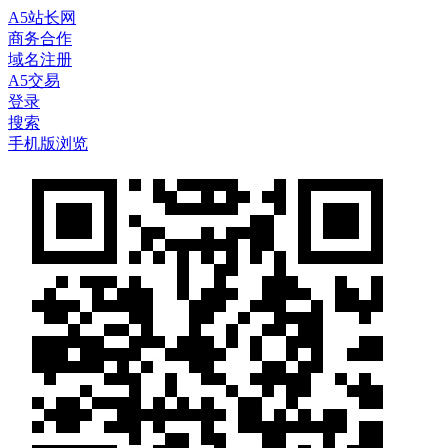
A5站长网
商务合作
域名注册
A5交易
登录
搜索
手机版浏览