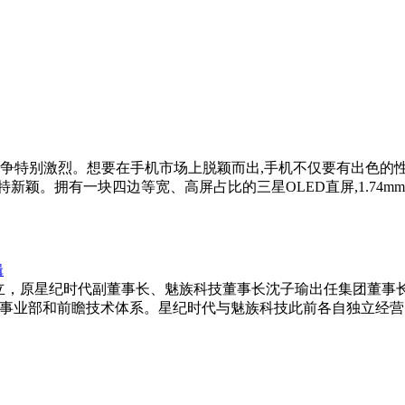
竞争特别激烈。想要在手机市场上脱颖而出,手机不仅要有出色的性
新颖。拥有一块四边等宽、高屏占比的三星OLED直屏,1.74m
辑
成立，原星纪时代副董事长、魅族科技董事长沈子瑜出任集团董事长
R事业部和前瞻技术体系。星纪时代与魅族科技此前各自独立经