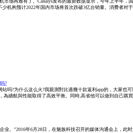
市场再难有了。Canalys发布的最新数据显示，今年上半年，国内
不少机构预计2022年国内市场将首次跌破3亿台销量。消费者对
吗?
站吗?为什么这么火?我親測對比過幾十款返利app的，大家也可
U無縫協作，為續航與性能取得了高效平衡。同時,高省他可以做到自己
企业。”2016年6月28日，在魅族科技召开的媒体沟通会上，