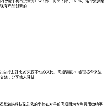
智能手机出货量为1.34亿部，同比下降了16.9%。这个数据创
于现有产品创新的
以自行去對比,好東西不怕妳來比。高通驍龍710處理器帶來強
購買省錢，分享他人賺錢
此时还是魅族科技副总裁的李楠在对早前高通因为专利费用缴纳事